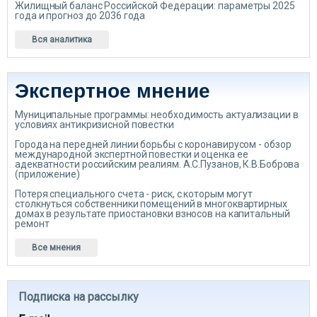
Жилищный баланс Российской Федерации: параметры 2025
года и прогноз до 2036 года
Вся аналитика
Экспертное мнение
Муниципальные программы: необходимость актуализации в
условиях антикризисной повестки
Города на передней линии борьбы с коронавирусом - обзор
международной экспертной повестки и оценка ее
адекватности российским реалиям. А.С.Пузанов, К.В.Боброва
(приложение)
Потеря специального счета - риск, с которым могут
столкнуться собственники помещений в многоквартирных
домах в результате приостановки взносов на капитальный
ремонт
Все мнения
Подписка на рассылку