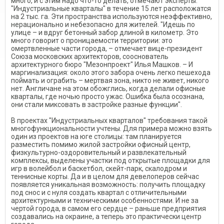
много, и с этим надо что-то делать, отмечают эксперты.
"Индустриальные кварталы" в течение 15 лет расположатся
на 2 тыс. га. Эти пространства используются неэффективно,
нерационально и небезопасно для жителей. "Идешь по
улице – и вдруг бетонный забор длиной в километр. Это
много говорит о проницаемости территории: это
омертвленные части города, – отмечает вице-президент
Союза московских архитекторов, сооснователь
архитектурного бюро "Мезонпроект" Илья Машков. – И
маргинализация: около этого забора очень легко пешехода
поймать и ограбить – мертвая зона, никто не живет, никого
нет. Англичане на этом обожглись, когда делали офисные
кварталы, где ночью просто ужас. Ошибка была осознана,
они стали миксовать в застройке разные функции".
В проектах "Индустриальных кварталов" требования такой
многофункциональности учтены. Для примера можно взять
один из проектов на юге столицы: там планируется
разместить помимо жилой застройки офисный центр,
физкультурно-оздоровительный и развлекательный
комплексы, выделены участки под открытые площадки для
игр в волейбол и баскетбол, скейт-парк, скалодром и
теннисные корты. Да и в целом для девелоперов сейчас
появляется уникальная возможность: получить площадку
под снос и с нуля создать квартал с отличительными
архитектурными и техническими особенностями. И не за
чертой города, в самом его сердце – раньше предприятия
создавались на окраине, а теперь это практически центр