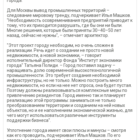
города.
Для Москвы вывод промышленных территорий –
следование мировому тренду, подчеркивает Илья Машков.
"Необходимость осовременивания предприятий приводит к
тому, что их приходится разрушать, где бы они ни были.
Многие решения, которые были приняты 30–40–50 лет
назад, сейчас не нужны", – отмечает архитектор.
"Этот проект городу необходим, но очень сложен в
реализации. Речь идет о создании не просто новой
недвижимости, а новой экономики, – говорит
исполнительный директор Фонда "Институт экономики
города" Татьяна Полиди. – Город поставил задачу –
наращивать долю современной высокотехнологичной
промышленности. Это требует создания необходимой
инфраструктуры, но не только. Можно построить много
недвижимости, но если на нее нет спроса, она будет пустая.
Поэтому должны реализовываться комплексные меры по
привлечению резидентов. Город именно так и планирует
реализацию этой программы: заниматься не только
преобразованием территории и созданием на ней новых
объектов, но и ее наполнением экономической жизнью, для
чего могут использоваться различные инструменты
поддержки бизнеса".
Уплотнение города имеет свои плюсы и минусы – смотря
как его проводить, подчеркивает Илья Машков. По его