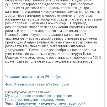
словам, не стоит забывать, что человек – социальное
существо, которому прежде всего нужно разнообразие.
"Начиная от детского сада, школы, торгового центра,
кинотеатра, стадиона – и заканчивая возможностью иметь
доступ через интернет к мировому контенту. То, что мы
называем качеством городской среды, – это и есть то самое
разнообразие, – отмечает архитектор. – Например,
разнообразие способов передвижения: самокаты, сигвеи,
ролики и прочее – а может, пешком или на машине.
Разнообразие визуальное: фасадов, качественной
архитектуры – все это должно присутствовать в должной
пропорции. А еще нежилые первые этажи и возможность
развивать там свой бизнес, магазинчики шаговой
доступности". "Сохранение разнообразия позволяет нам,
уплотняясь, не умирать со скуки, – констатирует Илья
Машков. – И в этом смысле реорганизация промзон на 100%
может быть использована для решения этих вопросов".
"Независимая газета" от 29 ноября
Фото "Независимая газета"/ stroi.mos.ru
Структурное направление:
Муниципальное экономическое развитие
Градостроительство и недвижимость
Тема:
Девелопмент и редевелопмент территорий