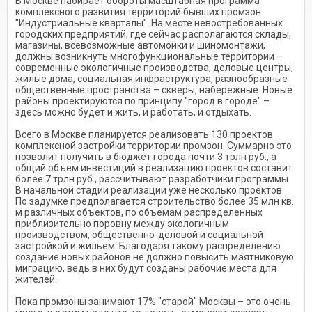
В Москве набирает обороты масштабная программа
комплексного развития территорий бывших промзон
"Индустриальные кварталы". На месте невостребованных
городских предприятий, где сейчас располагаются склады,
магазины, всевозможные автомойки и шиномонтажи,
должны возникнуть многофункциональные территории –
современные экологичные производства, деловые центры,
жилые дома, социальная инфраструктура, разнообразные
общественные пространства – скверы, набережные. Новые
районы проектируются по принципу "город в городе" –
здесь можно будет и жить, и работать, и отдыхать.
Всего в Москве планируется реализовать 130 проектов
комплексной застройки территории промзон. Суммарно это
позволит получить в бюджет города почти 3 трлн руб., а
общий объем инвестиций в реализацию проектов составит
более 7 трлн руб., рассчитывают разработчики программы.
В начальной стадии реализации уже несколько проектов.
По задумке предполагается строительство более 35 млн кв.
м различных объектов, по объемам распределенных
приблизительно поровну между экологичным
производством, общественно-деловой и социальной
застройкой и жильем. Благодаря такому распределению
создание новых районов не должно повысить маятниковую
миграцию, ведь в них будут созданы рабочие места для
жителей.
Пока промзоны занимают 17% "старой" Москвы – это очень