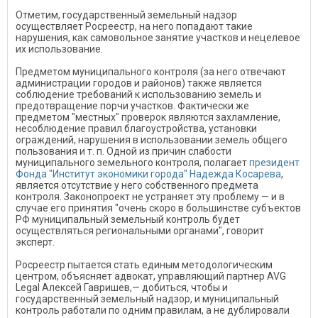
Отметим, государственный земельный надзор
осуществляет Росреестр, на него попадают такие
нарушения, как самовольное занятие участков и нецелевое
их использование.
Предметом муниципального контроля (за него отвечают
администрации городов и районов) также является
соблюдение требований к использованию земель и
предотвращение порчи участков. Фактически же
предметом "местных" проверок являются захламление,
несоблюдение правил благоустройства, установки
ограждений, нарушения в использовании земель общего
пользования и т. п. Одной из причин слабости
муниципального земельного контроля, полагает
президент
Фонда "Институт экономики города" Надежда Косарева
,
является отсутствие у него собственного предмета
контроля. Законопроект не устраняет эту проблему — и в
случае его принятия "очень скоро в большинстве субъектов
РФ муниципальный земельный контроль будет
осуществляться региональными органами", говорит
эксперт.
Росреестр пытается стать единым методологическим
центром, объясняет адвокат, управляющий партнер AVG
Legal Алексей Гавришев,— добиться, чтобы и
государственный земельный надзор, и муниципальный
контроль работали по одним правилам, а не дублировали