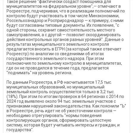
Такое решение "фактически создаст помощника для
муниципалитетов на федеральном уровне",— отмечают в
Росреестре, подчеркивая, что в реализации полномочий по
контролю будут участвовать в том числе Минэкономики,
Россельхознадзор и Росприроднадзор — к примеру, с ними
будут согласованы типовые документы. Их появление, "с
одной стороны, сохранит самостоятельность местного
самоуправления, а с другой — позволит скоординировать
действия контрольных органов разных уровней". Данные о
результатах муниципального земельного контроля
предлагается вносить в ЕГРН (за который также отвечает
Росреестр) по аналогии со сведениями об итогах
государственного земельного надзора. При этом
полномочия по земельному контролю в муниципалитетах,
где он не проводился в течение года, предлагается
"поднимать" на уровень региона.
По данным Росреестра, в РФ насчитывается 17,5 тыс.
муниципальных образований, но муниципальный
земельный контроль осуществляется только в 3,2 тыс.
(18%). При этом по итогам проверок в 64 регионах с 2014 по
2024 год выявлено около 94 тыс. земельных участков с
признаками нарушений законодательства. Как пояснили “Ъ”
в Росреестре, речь идет не об ужесточении контроля —
необходимо отрегулировать "нормы поведения
контролирующих органов, сформировать целостную
систему, которая будет учитывать интересы и граждан, и
государства".