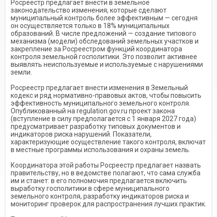
Росреестр предлагает внести в земельное
законодательство изменения, которые сделают
муниципальный контроль более эффективным — сегодня
он осуществляется только в 18% муниципальных
образований. В числе предложений — создание типового
механизма (модели) обследований земельных участков и
закрепление за Росреестром функций координатора
контроля земельной госполитики. Это позволит активнее
выявлять неиспользуемые и используемые с нарушениями
земли.
Росреестр предлагает внести изменения в Земельный
кодекс и ряд нормативно-правовых актов, чтобы повысить
эффективность муниципального земельного контроля.
Опубликованный на regulation.gov.ru проект закона
(вступление в силу предполагается с 1 января 2027 года)
предусматривает разработку типовых документов и
индикаторов риска нарушений. Показатели,
характеризующие осуществление такого контроля, включат
в местные программы использования и охраны земель.
Координатора этой работы Росреестр предлагает назвать
правительству, но в ведомстве полагают, что сама служба
им и станет: в его полномочия предлагается включить
выработку госполитики в сфере муниципального
земельного контроля, разработку индикаторов риска и
мониторинг проверок для распространения лучших практик.