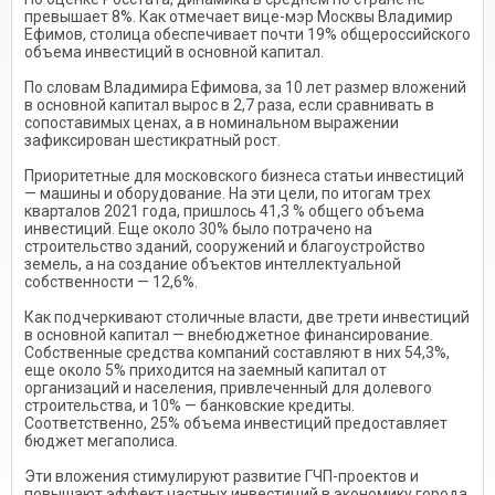
превышает 8%. Как отмечает вице-мэр Москвы Владимир
Ефимов, столица обеспечивает почти 19% общероссийского
объема инвестиций в основной капитал.
По словам Владимира Ефимова, за 10 лет размер вложений
в основной капитал вырос в 2,7 раза, если сравнивать в
сопоставимых ценах, а в номинальном выражении
зафиксирован шестикратный рост.
Приоритетные для московского бизнеса статьи инвестиций
— машины и оборудование. На эти цели, по итогам трех
кварталов 2021 года, пришлось 41,3 % общего объема
инвестиций. Еще около 30% было потрачено на
строительство зданий, сооружений и благоустройство
земель, а на создание объектов интеллектуальной
собственности — 12,6%.
Как подчеркивают столичные власти, две трети инвестиций
в основной капитал — внебюджетное финансирование.
Собственные средства компаний составляют в них 54,3%,
еще около 5% приходится на заемный капитал от
организаций и населения, привлеченный для долевого
строительства, и 10% — банковские кредиты.
Соответственно, 25% объема инвестиций предоставляет
бюджет мегаполиса.
Эти вложения стимулируют развитие ГЧП-проектов и
повышают эффект частных инвестиций в экономику города.