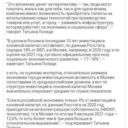
"Это вложение денег на перспективу — так, люди могут
покупать жилье как для себя, так и для сдачи внаем,
компании имеют возможность приобретать патенты на
использование новых технологий при производстве
товаров или услуг, а город — развивать инфраструктуру,
которая работает на экономику и социальную сферу", —
говорит Татьяна Полиди.
"В целом в России в последние 10 лет инвестиции в
основной капитал составляют, по данным Росстата,
порядка 18% от ВВП, а в Москве, например, в 2020 году и по
оценке на 2021 год, согласно официальному прогнозу
социально-экономического развития, — 17–18%", —
замечает Татьяна Полиди.
о есть, по оценкам экспертов, относительно размера
экономики города инвестиционная активность в Москве
сопоставима со среднероссийским уровнем, а вот по
структуре инвестиций в основной капитал Москва
значительно опережает средние по стране показатели.
"Если в российской экономике только 4% от инвестиций в
основной капитал, по данным Росстата за 2020 год,
приходится на интеллектуальную собственность (НИОКР,
технологии), то в Москве по итогам 9 месяцев 2021 года —
12,6%, то есть более чем в три раза больше в
относительном выражении", — подчеркивает Татьяна
Полиди.