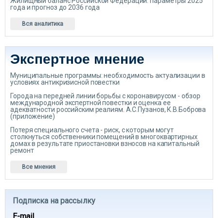
Жилищный баланс Российской Федерации: параметры 2025
года и прогноз до 2036 года
Вся аналитика
Экспертное мнение
Муниципальные программы: необходимость актуализации в
условиях антикризисной повестки
Города на передней линии борьбы с коронавирусом - обзор
международной экспертной повестки и оценка ее
адекватности российским реалиям. А.С.Пузанов, К.В.Боброва
(приложение)
Потеря специального счета - риск, с которым могут
столкнуться собственники помещений в многоквартирных
домах в результате приостановки взносов на капитальный
ремонт
Все мнения
Подписка на рассылку
E-mail