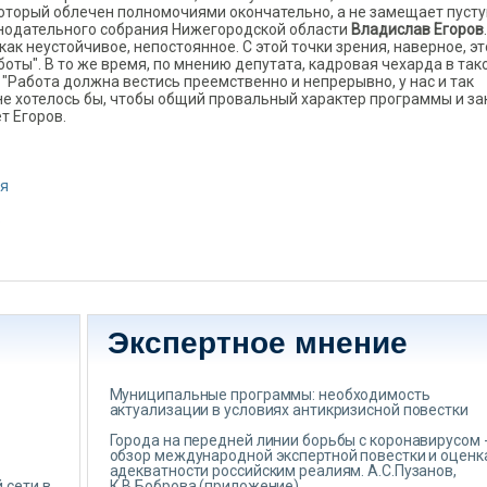
 который облечен полномочиями окончательно, а не замещает пус
онодательного собрания Нижегородской области
Владислав Егоров
к неустойчивое, непостоянное. С этой точки зрения, наверное, эт
оты". В то же время, по мнению депутата, кадровая чехарда в так
 "Работа должна вестись преемственно и непрерывно, у нас и так
не хотелось бы, чтобы общий провальный характер программы и за
т Егоров.
ня
о
Экспертное мнение
Муниципальные программы: необходимость
актуализации в условиях антикризисной повестки
Города на передней линии борьбы с коронавирусом 
обзор международной экспертной повестки и оценк
адекватности российским реалиям. А.С.Пузанов,
 сети в
К.В.Боброва (приложение)