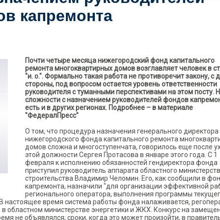
ов капремонта
Почти четыре месяца нижегородский фонд капитального
ремонта многоквартирных домов возглавляет человек в с
"и. о.". Формально такая работа не противоречит закону, с 
стороны, под вопросом остается уровень ответственности
руководителя с туманными перспективами на этом посту. 
сложности с назначением руководителей фондов капремо
есть и в других регионах. Подробнее – в материале
"ФедералПресс"
О том, что процедура назначения генерального директора
нижегородского фонда капитального ремонта многокварт
домов сложна и многоступенчата, говорилось еще после у
этой должности Сергея Протасова в январе этого года. С 1
февраля к исполнению обязанностей гендиректора фонда
приступил руководитель аппарата областного министерст
строительства Владимир Челомин. Его, как сообщили в фо
капремонта, назначили "для организации эффективной ра
регионального оператора, выполнения программы текущег
 В настоящее время система работы фонда налаживается, регопер
и в областном министерстве энергетики и ЖКХ. Конкурс на замеще
мя не объявлялся; сроки, когда это может произойти, в правител