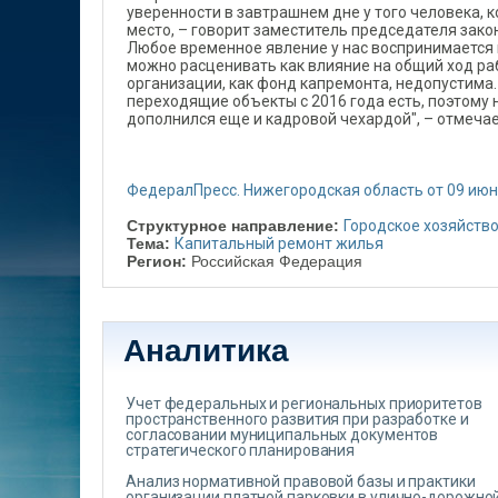
уверенности в завтрашнем дне у того человека,
место, – говорит заместитель председателя зак
Любое временное явление у нас воспринимается ка
можно расценивать как влияние на общий ход раб
организации, как фонд капремонта, недопустима.
переходящие объекты с 2016 года есть, поэтому 
дополнился еще и кадровой чехардой", – отмечае
ФедералПресс. Нижегородская область от 09 ию
Структурное направление:
Городское хозяйств
Тема:
Капитальный ремонт жилья
Регион:
Российская Федерация
Аналитика
Учет федеральных и региональных приоритетов
пространственного развития при разработке и
согласовании муниципальных документов
стратегического планирования
Анализ нормативной правовой базы и практики
организации платной парковки в улично-дорожной