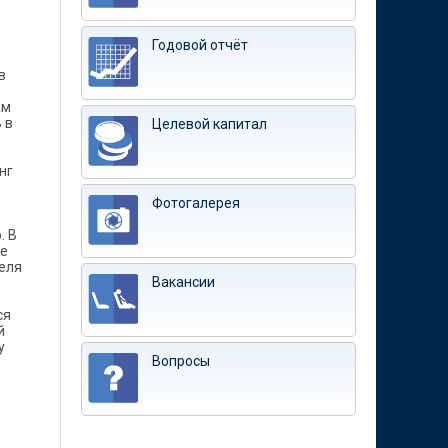
Годовой отчёт
в
ам
 в
Целевой капитал
нг
Фотогалерея
ь
. В
ие
теля
Вакансии
ся
й
у
Вопросы