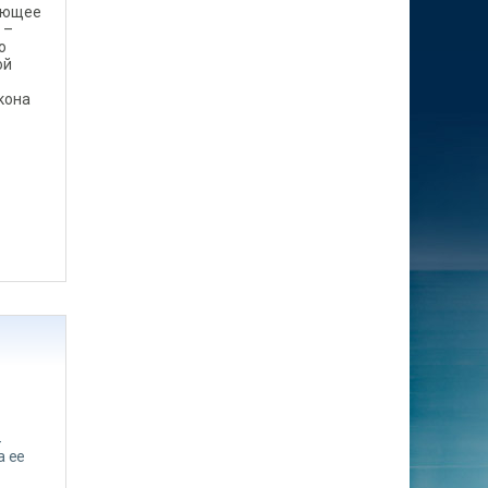
тующее
. –
о
ой
кона
-
а ее