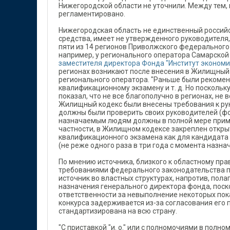
Нижегородской области не уточнили. Между тем,
регламентировано.
Нижегородская область не единственный российс
средства, имеет не утвержденного руководителя,
пяти из 14 регионов Приволжского федерального
например, у регионального оператора Самарской 
заместителя директора Фонда "Институт экономи
регионах возникают после внесения в Жилищный
регионального оператора. "Раньше были рекоменд
квалификационному экзамену и т. д. Но поскольк
показал, что не все благополучно в регионах, н
Жилищный кодекс были внесены требования к рук
должны были проверить своих руководителей (фо
назначаемым людям должны в полной мере приме
частности, в Жилищном кодексе закреплен откр
квалификационного экзамена как для кандидата н
(не реже одного раза в три года с момента назна
По мнению источника, близкого к областному пр
требованиями федерального законодательства при
источник во властных структурах, напротив, пола
назначения генерального директора фонда, поск
ответственности за невыполнение некоторых пок
конкурса задерживается из-за согласования его п
стандартизирована на всю страну.
"С приставкой "и. о." или с полномочиями в полно