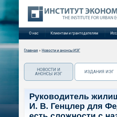
О нас
Клиентам и грантодателям
Исс
Вы здесь
Главная
»
Новости и анонсы ИЭГ
НОВОСТИ И
ИЗДАНИЯ ИЭГ
АНОНСЫ ИЭГ
Руководитель жилищ
И. В. Генцлер для Ф
есть сложности с н