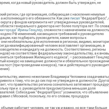
 время, когда новый руководитель должен быть утвержден, не
кий регион, где организация, собирающая с населения немалые
 а исполняющего его обязанности. Как уже
писал
"ФедералПресс", 
 округа у фондов капремонта нет утвержденных руководителей,
области генерального директора нет более полутора лет. По слов
ки города" Ирины Генцлер
, сложности с назначением на должность
 кодекс РФ изменений, касающихся требований к руководителю
ации, как подбирать руководителя, какие вопросы к
у они необязательны для исполнения в регионах, видимо, монитори
е всегда квалифицированный человек возглавляет организацию, в
оводителю и кандидату на должность. Соответственно, регионы
ндов) на соответствие федеральному законодательству, а к внов
няться требования Жилищного кодекса", – рассказывает Генцлер
ытый конкурс на замещение должности и обязательное прохожден
а пост (при проведении конкурса), так и действующего руководи
чения).
авительству, именно нежелание Владимира Челомина озадачивать
вело к тому, что он до сих пор не утвержден в должности. Друго
гает, что правительство региона сознательно затягивает процедур
ольку при и. о. руководителя предусмотрена меньшая доля
азателей. Собеседник "ФедералПресс" усомнился, что объявление
равил с Москвой, поскольку, по его словам, процедура
м объеме работает человек, не так уж и важно, но все-таки больше