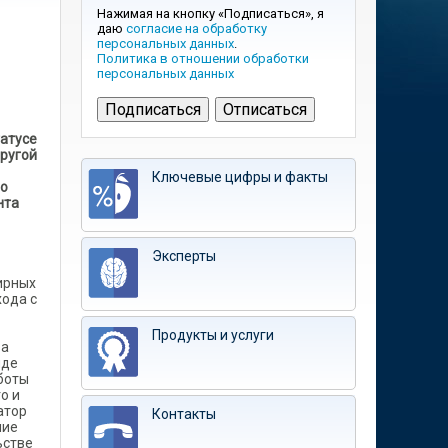
Нажимая на кнопку «Подписаться», я
даю
согласие на обработку
персональных данных
.
Политика в отношении обработки
персональных данных
татусе
другой
Ключевые цифры и факты
Но
нта
Эксперты
ирных
хода с
Продукты и услуги
ва
нде
боты
о и
атор
Контакты
ние
ьстве