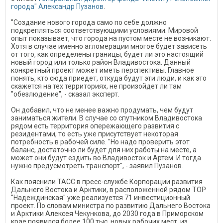
города" Александр Пузанов
.
"Создание нового города само по себе должно
подкрепляться соответствующими условиями. Мировой
опыт показывает, что города на пустом месте не возникают.
Хотя в случае именно агломерации многое будет зависеть
от того, как определены границы, будет ли это настоящий
новый город или только район Владивостока. Данный
конкретный проект может иметь перспективы. Главное
понять, кто сюда приедет, откуда будут эти люди, и как это
скажется на тех территориях, не произойдет ли там
"обезлюдение", - сказал эксперт.
Он добавил, что не менее важно продумать, чем будут
заниматься жители. В случае со спутником Владивостока
рядом есть территория опережающего развития с
резидентами, то есть уже присутствует некоторая
потребность в рабочей силе. "Но надо проверить этот
баланс, достаточно ли будет для них работы на месте, а
может они будут ездить во Владивосток и Артем. И тогда
нужно предусмотреть транспорт", - заявил Пузанов.
Как пояснили ТАСС в пресс-службе Корпорации развития
Дальнего Востока и Арктики, в расположенной рядом ТОР
"Надеждинская" уже реализуется 71 инвестиционный
проект. По словам министра по развитию Дальнего Востока
и Арктики Алексея Чекункова, до 2030 года в Приморском
крае появился более 100 тыс. новых рабочих мест, из