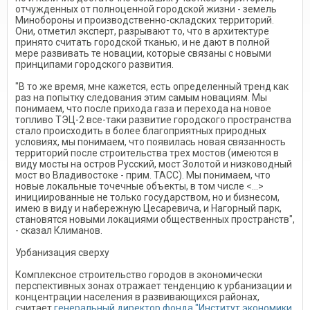
отчужденных от полноценной городской жизни - земель
Минобороны и производственно-складских территорий.
Они, отметил эксперт, разрывают то, что в архитектуре
принято считать городской тканью, и не дают в полной
мере развивать те новации, которые связаны с новыми
принципами городского развития.
"В то же время, мне кажется, есть определенный тренд как
раз на попытку следования этим самым новациям. Мы
понимаем, что после прихода газа и перехода на новое
топливо ТЭЦ-2 все-таки развитие городского пространства
стало происходить в более благоприятных природных
условиях, мы понимаем, что появилась новая связанность
территорий после строительства трех мостов (имеются в
виду мосты на остров Русский, мост Золотой и низководный
мост во Владивостоке - прим. ТАСС). Мы понимаем, что
новые локальные точечные объекты, в том числе <...>
инициированные не только государством, но и бизнесом,
имею в виду и набережную Цесаревича, и Нагорный парк,
становятся новыми локациями общественных пространств",
- сказал Климанов.
Урбанизация сверху
Комплексное строительство городов в экономически
перспективных зонах отражает тенденцию к урбанизации и
концентрации населения в развивающихся районах,
считает
генеральный директор фонда "Институт экономики