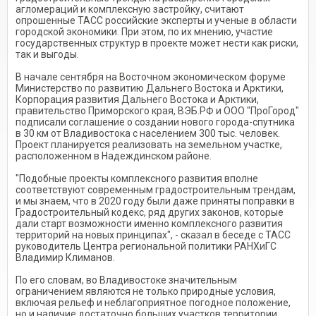
агломераций и комплексную застройку, считают
опрошенные ТАСС российские эксперты и ученые в области
городской экономики. При этом, по их мнению, участие
государственных структур в проекте может нести как риски,
так и выгоды.
В начале сентября на Восточном экономическом форуме
Министерство по развитию Дальнего Востока и Арктики,
Корпорация развития Дальнего Востока и Арктики,
правительство Приморского края, ВЭБ.РФ и ООО "ПроГород"
подписали соглашение о создании нового города-спутника
в 30 км от Владивостока с населением 300 тыс. человек.
Проект планируется реализовать на земельном участке,
расположенном в Надеждинском районе.
"Подобные проекты комплексного развития вполне
соответствуют современным градостроительным трендам,
и мы знаем, что в 2020 году были даже приняты поправки в
Градостроительный кодекс, ряд других законов, которые
дали старт возможности именно комплексного развития
территорий на новых принципах", - сказал в беседе с ТАСС
руководитель Центра региональной политики РАНХиГС
Владимир Климанов.
По его словам, во Владивостоке значительным
ограничением являются не только природные условия,
включая рельеф и неблагоприятное погодное положение,
но и наличие достаточно больших участков территории,