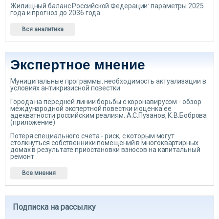
Жилищный баланс Российской Федерации: параметры 2025
года и прогноз до 2036 года
Вся аналитика
Экспертное мнение
Муниципальные программы: необходимость актуализации в
условиях антикризисной повестки
Города на передней линии борьбы с коронавирусом - обзор
международной экспертной повестки и оценка ее
адекватности российским реалиям. А.С.Пузанов, К.В.Боброва
(приложение)
Потеря специального счета - риск, с которым могут
столкнуться собственники помещений в многоквартирных
домах в результате приостановки взносов на капитальный
ремонт
Все мнения
Подписка на рассылку