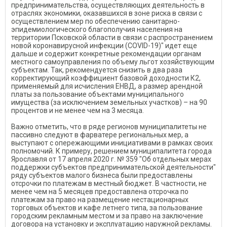
предпринимательства, осуществляющих деятельность в
отраслях экономики, оказавшихся в зоне риска в связи с
осуществлением мер по обеспечению санитарно-
эпидемиологического благополучия населения на
территории Псковской области в связи с распространением
новой коронавирусной инфекции (COVID-19)" идет еще
дальше и содержит конкретные рекомендации органам
местного самоуправления по объему льгот хозяйствующим
субъектам. Так, рекомендуется снизить в два раза
корректирующий коэффициент базовой доходности К2,
применяемый для исчисления ЕНВД, а размер арендной
платы за пользование объектами муниципального
имущества (за исключением земельных участков) – на 90
процентов и не менее чем на 3 месяца.
Важно отметить, что в ряде регионов муниципалитеты не
пассивно следуют в фарватере региональных мер, а
выступают с опережающими инициативами в рамках своих
полномочий. К примеру, решением муниципалитета города
Ярославля от 17 апреля 2020 г. № 359 "Об отдельных мерах
поддержки субъектов предпринимательской деятельности"
ряду субъектов малого бизнеса были предоставлены
отсрочки по платежам в местный бюджет. В частности, не
менее чем на 5 месяцев предоставлена отсрочка по
платежам за право на размещение нестационарных
торговых объектов и кафе летнего типа, за пользование
городским рекламным местом и за право на заключение
договора на установку и эксплуатацию наружной рекламы.