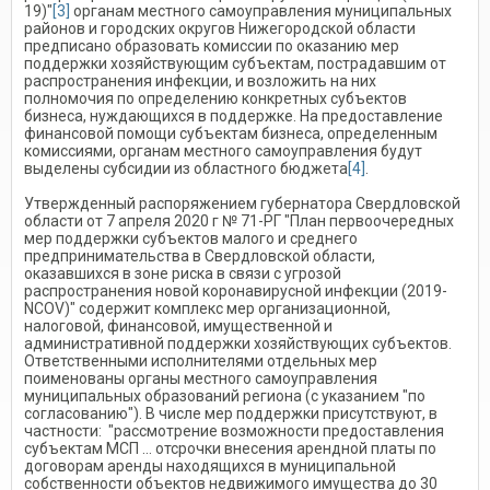
19)"
[3]
органам местного самоуправления муниципальных
районов и городских округов Нижегородской области
предписано образовать комиссии по оказанию мер
поддержки хозяйствующим субъектам, пострадавшим от
распространения инфекции, и возложить на них
полномочия по определению конкретных субъектов
бизнеса, нуждающихся в поддержке. На предоставление
финансовой помощи субъектам бизнеса, определенным
комиссиями, органам местного самоуправления будут
выделены субсидии из областного бюджета
[4]
.
Утвержденный распоряжением губернатора Свердловской
области от 7 апреля 2020 г № 71-РГ "План первоочередных
мер поддержки субъектов малого и среднего
предпринимательства в Свердловской области,
оказавшихся в зоне риска в связи с угрозой
распространения новой коронавирусной инфекции (2019-
NCOV)" содержит комплекс мер организационной,
налоговой, финансовой, имущественной и
административной поддержки хозяйствующих субъектов.
Ответственными исполнителями отдельных мер
поименованы органы местного самоуправления
муниципальных образований региона (с указанием "по
согласованию"). В числе мер поддержки присутствуют, в
частности: "рассмотрение возможности предоставления
субъектам МСП … отсрочки внесения арендной платы по
договорам аренды находящихся в муниципальной
собственности объектов недвижимого имущества до 30