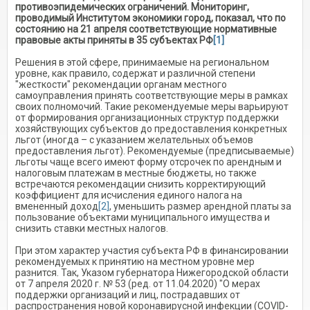
противоэпидемических ограничений. Мониторинг,
проводимый Институтом экономики город, показал, что по
состоянию на 21 апреля соответствующие нормативные
правовые акты приняты в 35 субъектах РФ
[1]
Решения в этой сфере, принимаемые на региональном
уровне, как правило, содержат и различной степени
"жесткости" рекомендации органам местного
самоуправления принять соответствующие меры в рамках
своих полномочий. Такие рекомендуемые меры варьируют
от формирования организационных структур поддержки
хозяйствующих субъектов до предоставления конкретных
льгот (иногда – с указанием желательных объемов
предоставления льгот). Рекомендуемые (предписываемые)
льготы чаще всего имеют форму отсрочек по арендным и
налоговым платежам в местные бюджеты, но также
встречаются рекомендации снизить корректирующий
коэффициент для исчисления единого налога на
вмененный доход
[2]
, уменьшить размер арендной платы за
пользование объектами муниципального имущества и
снизить ставки местных налогов.
При этом характер участия субъекта РФ в финансировании
рекомендуемых к принятию на местном уровне мер
разнится. Так, Указом губернатора Нижегородской области
от 7 апреля 2020 г. № 53 (ред. от 11.04.2020) "О мерах
поддержки организаций и лиц, пострадавших от
распространения новой коронавирусной инфекции (COVID-