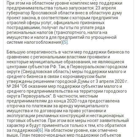
При этом на областном уровне комплекс мер поддержки
предпринимательства только запускается: 23 апреля
губернатор Ярославской области внес в областную думу
проект закона, в соответствии с которым предприятия
отраслей сферы услуг, официально признанных
пострадавшими, получат льготы по уплате ряда
региональных налогов (транспортного, налога на
имущество и налога для предприятий по упрощенной
системе налогообложения)
[5]
.
Б
о
льшую оперативность в части мер поддержки бизнеса по
сравнению с региональными властями проявили и
некоторые муниципальные образования, не являющиеся
центрами субъектов РФ. Так, в Первоуральском городском
округе (Свердловская область) меры поддержки малого и
среднего бизнеса в связи с коронавирусом были
утверждены решением городской Думы от 3 апреля 2020 г.
№ 284 "Об оказании мер поддержки субъектам малого и
среднего предпринимательства на территории городского
округа Первоуральск". В частности, местным
предпринимателям до конца 2020 года предоставлена
отсрочка по платеж
ам за аренду муниципального
имущества и по договорам на право установки и
эксплуатации рекламных конструкций и нестационарных
торговых объектов. При этом все меры носят заявительный
характер и будут применяться только к тем, кто обратился
за поддержкой
[6]
. На областном уровне, как отмечено
выше, План первоочередных мер поддержки субъектов