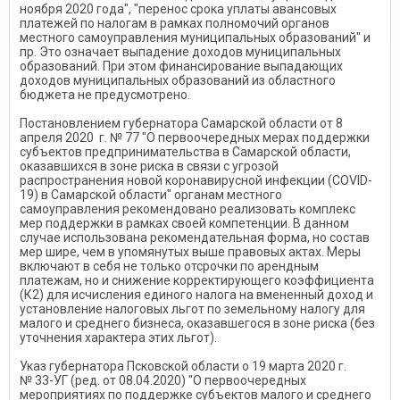
ноября 2020 года", "перенос срока уплаты авансовых
платежей по налогам в рамках полномочий органов
местного самоуправления муниципальных образований" и
пр. Это означает выпадение доходов муниципальных
образований. При этом финансирование выпадающих
доходов муниципальных образований из областного
бюджета не предусмотрено.
Постановлением губернатора Самарской области от 8
апреля 2020 г. № 77 "О первоочередных мерах поддержки
субъектов предпринимательства в Самарской области,
оказавшихся в зоне риска в связи с угрозой
распространения новой коронавирусной инфекции (COVID-
19) в Самарской области" органам местного
самоуправления рекомендовано реализовать комплекс
мер поддержки в рамках своей компетенции. В данном
случае использована рекомендательная форма, но состав
мер шире, чем в упомянутых выше правовых актах. Меры
включают в себя не только отсрочки по арендным
платежам, но и снижение корректирующего коэффициента
(К2) для исчисления единого налога на вмененный доход и
установление налоговых льгот по земельному налогу для
малого и среднего бизнеса, оказавшегося в зоне риска (без
уточнения характера этих льгот).
Указ губернатора Псковской области о 19 марта 2020 г.
№ 33-УГ (ред. от 08.04.2020) "О первоочередных
мероприятиях по поддержке субъектов малого и среднего