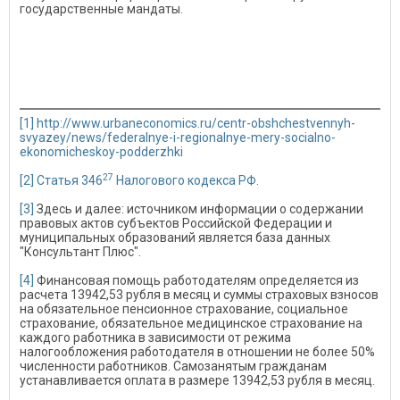
государственные мандаты.
[1]
http://www.urbaneconomics.ru/centr-obshchestvennyh-
svyazey/news/federalnye-i-regionalnye-mery-socialno-
ekonomicheskoy-podderzhki
27
[2]
Статья 346
Налогового кодекса РФ
.
[3]
Здесь и далее: источником информации о содержании
правовых актов субъектов Российской Федерации и
муниципальных образований является база данных
"Консультант Плюс".
[4]
Финансовая помощь работодателям определяется из
расчета 13942,53 рубля в месяц и суммы страховых взносов
на обязательное пенсионное страхование, социальное
страхование, обязательное медицинское страхование на
каждого работника в зависимости от режима
налогообложения работодателя в отношении не более 50%
численности работников. Самозанятым гражданам
устанавливается оплата в размере 13942,53 рубля в месяц.