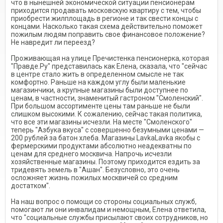
что в нынешней экономической ситуации пенсионерам
приходится продавать московскую квартиру с тем, чтобы
приобрести жилплощадь в регионе и так свести концы с
концами. Насколько такая схема действительно поможет
пожилым людям поправить свое финансовое положение?
Не навредит ли переезд?
Проживающая на улице Пречистенка пенсионерка, которая
"Правде.Ру" представилась как Елена, сказала, что "сейчас
в центре стало жить в определенном смысле не так
комфортно. Раньше на каждом углу были маленькие
магазинчики, а крупные магазины были доступнее по
ценам, в частности, знаменитый гастроном "Смоленский".
При большом ассортименте цены там раньше не были
слишком высокими. К сожалению, сейчас такая политика,
что все эти магазины исчезли. На месте "Смоленского"
теперь "Азбука вкуса" с совершенно безумными ценами —
200 рублей за батон хлеба. Магазины LavkaLavka якобы с
фермерскими продуктами абсолютно неадекватны по
ценам для среднего москвича. Напрочь исчезли
хозяйственные магазины. Поэтому приходится ездить за
тридевять земель в "Ашан". Безусловно, это очень
осложняет жизнь пожилых москвичей со средним
достатком".
На наш вопрос о помощи со стороны социальных служб,
помогают ли они инвалидам и немощным, Елена ответила,
что "социальные службы присылают своих сотрудников, но