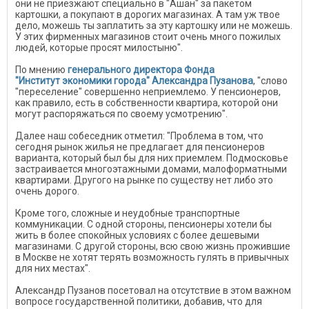
они не приезжают специально в "Ашан" за пакетом
картошки, а покупают в дорогих магазинах. А там уж твое
дело, можешь ты заплатить за эту картошку или не можешь.
У этих фирменных магазинов стоит очень много пожилых
людей, которые просят милостыню".
По мнению
генеральн
ого
директор
а
Фонда
"Институт
экономики города" Александр
а
Пузанов
а
, "слово
"переселение" совершенно неприемлемо. У пенсионеров,
как правило, есть в собственности квартира, которой они
могут распоряжаться по своему усмотрению".
Далее наш собеседник отметил: "Проблема в том, что
сегодня рынок жилья не предлагает для пенсионеров
варианта, который был бы для них приемлем. Подмосковье
застраивается многоэтажными домами, малоформатными
квартирами. Другого на рынке по существу нет либо это
очень дорого.
Кроме того, сложные и неудобные транспортные
коммуникации. С одной стороны, пенсионеры хотели бы
жить в более спокойных условиях с более дешевыми
магазинами. С другой стороны, всю свою жизнь прожившие
в Москве не хотят терять возможность гулять в привычных
для них местах".
Александр Пузанов посетовал на отсутствие в этом важном
вопросе государственной политики, добавив, что для