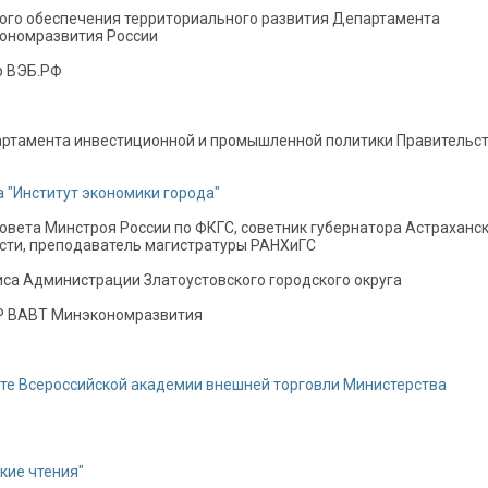
кого обеспечения территориального развития Департамента
кономразвития России
р ВЭБ.РФ
артамента инвестиционной и промышленной политики Правительс
 "Институт экономики города"
совета Минстроя России по ФКГС, советник губернатора Астраханс
асти, преподаватель магистратуры РАНХиГС
иса Администрации Златоустовского городского округа
СР ВАВТ Минэкономразвития
кте Всероссийской академии внешней торговли Министерства
кие чтения"