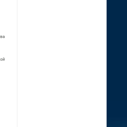
тва
кой