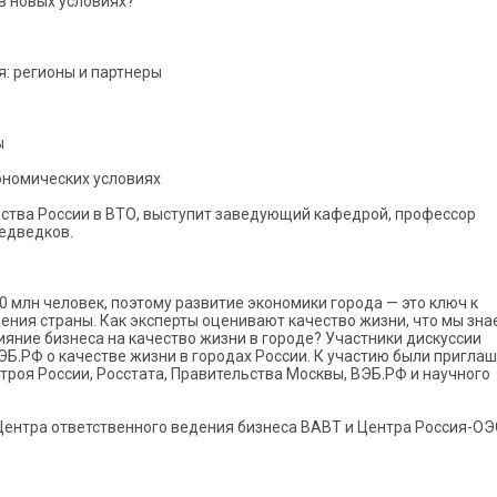
в новых условиях?
я: регионы и партнеры
ы
ономических условиях
ства России в ВТО, выступит заведующий кафедрой, профессор
едведков.
0 млн человек, поэтому развитие экономики города — это ключ к
ения страны. Как эксперты оценивают качество жизни, что мы зна
лияние бизнеса на качество жизни в городе? Участники дискуссии
Б.РФ о качестве жизни в городах России. К участию были пригла
роя России, Росстата, Правительства Москвы, ВЭБ.РФ и научного
Центра ответственного ведения бизнеса ВАВТ и Центра Россия-О