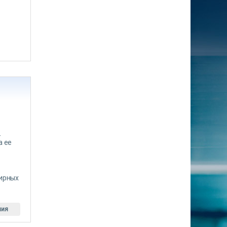
-
а ее
тирных
ния