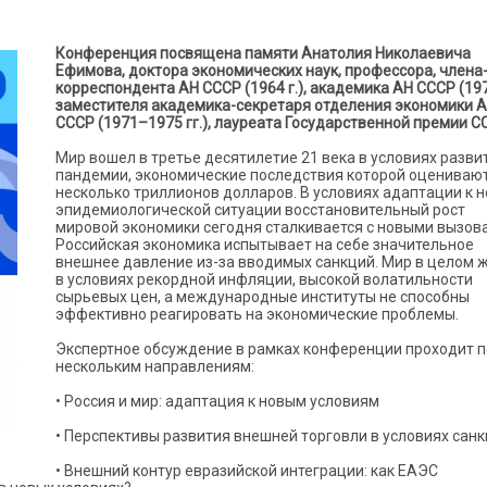
Конференция посвящена памяти Анатолия Николаевича
Ефимова, доктора экономических наук, профессора, члена
корреспондента АН СССР (1964 г.), академика АН СССР (1970
заместителя академика-секретаря отделения экономики 
СССР (1971–1975 гг.), лауреата Государственной премии С
Мир вошел в третье десятилетие 21 века в условиях разви
пандемии, экономические последствия которой оценивают
несколько триллионов долларов. В условиях адаптации к 
эпидемиологической ситуации восстановительный рост
мировой экономики сегодня сталкивается с новыми вызов
Российская экономика испытывает на себе значительное
внешнее давление из-за вводимых санкций. Мир в целом 
в условиях рекордной инфляции, высокой волатильности
сырьевых цен, а международные институты не способны
эффективно реагировать на экономические проблемы.
Экспертное обсуждение в рамках конференции проходит п
нескольким направлениям:
• Россия и мир: адаптация к новым условиям
• Перспективы развития внешней торговли в условиях сан
• Внешний контур евразийской интеграции: как ЕАЭС