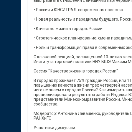
выстраивать отношения с внешними партнерами 
• Россия и ЮНСИТРАЛ: современная повестка
• Новая реальность и парадигмы будущего. Росси
• Качество жизни в городах России
• Стратегическое планирование: смена парадигм
• Роль и трансформация права в современных эк
С ключевой лекцией, посвященной 10-летию член
Института торговой политики НИУ ВШЭ Максим М
Сессия "Качество жизни в городах России"
В городах проживает 75% граждан России, или 11
повышению качества жизни трех четвертей насел
чего не знаем о городах России? Как измерить в
проанализировали результаты работы Индекса ВЭ
представители Минэкономразвития России, Минст
сообщества.
Модератор: Антонина Левашенко, руководитель 
РАНХиГС
Участники дискуссии: