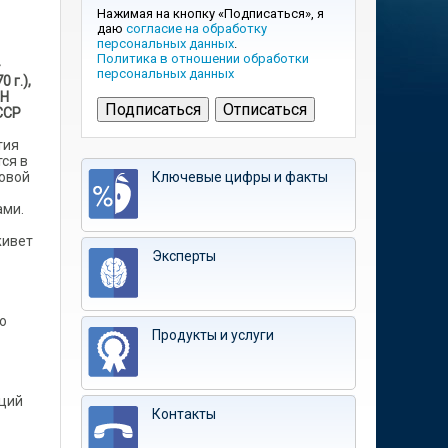
Нажимая на кнопку «Подписаться», я
даю
согласие на обработку
персональных данных
.
Политика в отношении обработки
-
персональных данных
 г.),
АН
ССР
тия
ся в
новой
Ключевые цифры и факты
ами.
живет
Эксперты
о
Продукты и услуги
кций
Контакты