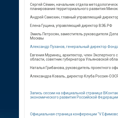
Сергей Сёмин, начальник отдела методологичес
планирования территориального развития Минэ
Андрей Самохин, главный управляющий директо
Елена Гущина, управляющий директор ВЭБ.РФ
Эмиль Петросян, заместитель руководителя Деп
Москвы
Александр Пузанов, генеральный директор Фонда
Евгения Муринец, архитектор, член Экспертного 
области, советник губернатора Ульяновской обл
Наталья Грибанова, руководитель проектного оф
Александра Коваль, директор Клуба Россия-ОЭ
Запись сессии на официальной странице ВКонта
экономического развития Российской Федерации
Официальная страница конференции "V Ефимовс