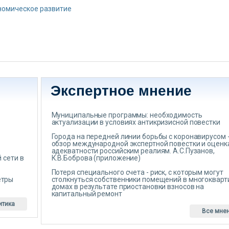
номическое развитие
Экспертное мнение
Муниципальные программы: необходимость
актуализации в условиях антикризисной повестки
Города на передней линии борьбы с коронавирусом 
обзор международной экспертной повестки и оценк
адекватности российским реалиям. А.С.Пузанов,
 сети в
К.В.Боброва (приложение)
Потеря специального счета - риск, с которым могут
етры
столкнуться собственники помещений в многоквар
домах в результате приостановки взносов на
капитальный ремонт
итика
Все мне