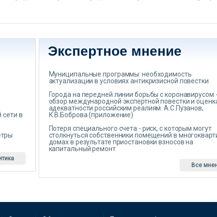
Экспертное мнение
Муниципальные программы: необходимость
актуализации в условиях антикризисной повестки
Города на передней линии борьбы с коронавирусом 
обзор международной экспертной повестки и оценк
адекватности российским реалиям. А.С.Пузанов,
 сети в
К.В.Боброва (приложение)
Потеря специального счета - риск, с которым могут
етры
столкнуться собственники помещений в многоквар
домах в результате приостановки взносов на
капитальный ремонт
итика
Все мне