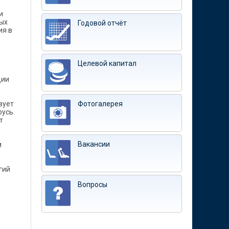
и
ных
Годовой отчёт
ия в
Целевой капитал
ции
вует
Фотогалерея
усь.
т
Вакансии
м
гий
Вопросы