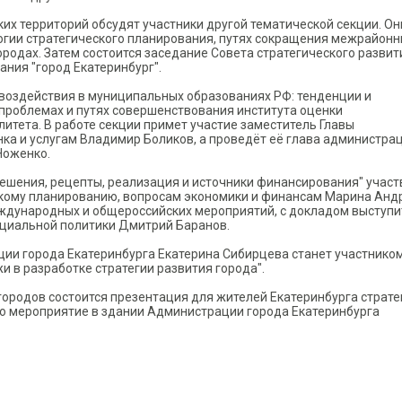
их территорий обсудят участники другой тематической секции. Он
огии стратегического планирования, путях сокращения межрайон
родах. Затем состоится заседание Совета стратегического развит
ния "город Екатеринбург".
воздействия в муниципальных образованиях РФ: тенденции и
 проблемах и путях совершенствования института оценки
итета. В работе секции примет участие заместитель Главы
нка и услугам Владимир Боликов, а проведёт её глава администра
Ноженко.
решения, рецепты, реализация и источники финансирования" участ
скому планированию, вопросам экономики и финансам Марина Андр
ждународных и общероссийских мероприятий, с докладом выступи
оциальной политики Дмитрий Баранов.
ии города Екатеринбурга Екатерина Сибирцева станет участнико
и в разработке стратегии развития города".
ородов состоится презентация для жителей Екатеринбурга страте
то мероприятие в здании Администрации города Екатеринбурга