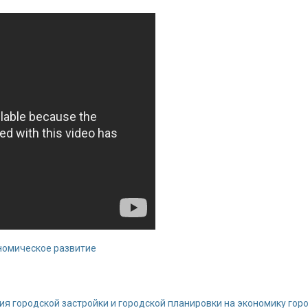
номическое развитие
я городской застройки и городской планировки на экономику горо