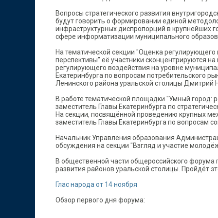
Вопросы стратегического развития внутригородск
будут говорить о формировании единой методол
инфраструктурных диспропорций в крупнейших го
сфере информатизации муниципального образова
На тематической секции "Оценка регулирующего 
перспективы" её участники сконцентрируются на
регулирующего воздействия на уровне муниципал
Екатеринбурга по вопросам потребительского ры
Ленинского района уральской столицы Дмитрий 
В работе тематической площадки "Умный город: 
заместитель Главы Екатеринбурга по стратегиче
На секции, посвящённой проведению крупных ме
заместитель Главы Екатеринбурга по вопросам с
Начальник Управления образования Администрац
обсуждения на секции "Взгляд и участие молодёж
В общественной части общероссийского форума г
развития районов уральской столицы. Пройдёт э
Глас народа от 14 ноября
Обзор первого дня форума: