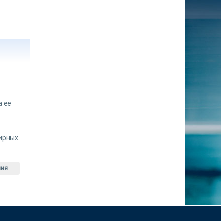
-
а ее
тирных
ния