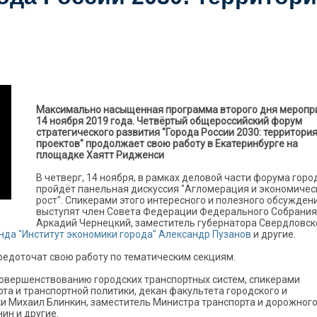
Максимально насыщенная программа второго дня меропр
14 ноября 2019 года. Четвёртый общероссийский форум
стратегического развития "Города России 2030: территори
проектов" продолжает свою работу в Екатеринбурге на
площадке Хаятт Ридженси
В четверг, 14 ноября, в рамках деловой части форума горо
пройдёт панельная дискуссия "Агломерация и экономичес
рост". Спикерами этого интересного и полезного обсужден
выступят член Совета Федерации Федерального Собрани
Аркадий Чернецкий, заместитель губернатора Свердловск
да "Институт экономики города" Александр Пузанов
и другие.
редоточат свою работу по тематическим секциям.
совершенствованию городских транспортных систем, спикерами
та и транспортной политики, декан факультета городского и
и Михаил Блинкин, заместитель Министра транспорта и дорожног
ин и другие.