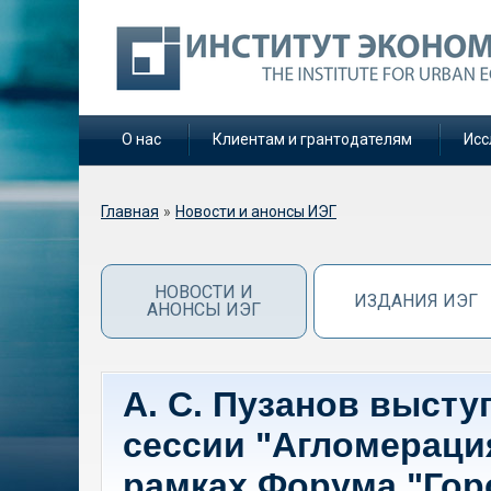
О нас
Клиентам и грантодателям
Исс
Вы здесь
Главная
»
Новости и анонсы ИЭГ
НОВОСТИ И
ИЗДАНИЯ ИЭГ
АНОНСЫ ИЭГ
А. С. Пузанов высту
сессии "Агломераци
рамках Форума "Гор