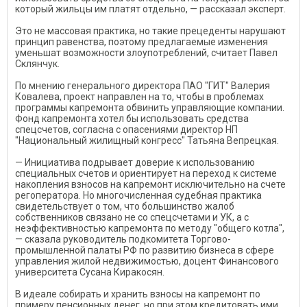
который жильцы им платят отдельно, — рассказал эксперт.
Это не массовая практика, но такие прецеденты нарушают
принцип равенства, поэтому предлагаемые изменения
уменьшат возможности злоупотреблений, считает Павел
Склянчук.
По мнению генерального директора ПАО "ГИТ" Валерия
Ковалева, проект направлен на то, чтобы в проблемах
программы капремонта обвинить управляющие компании.
Фонд капремонта хотел бы использовать средства
спецсчетов, согласна с опасениями директор НП
"Национальный жилищный конгресс" Татьяна Вепрецкая.
— Инициатива подрывает доверие к использованию
специальных счетов и ориентирует на переход к системе
накопления взносов на капремонт исключительно на счете
регоператора. Но многочисленная судебная практика
свидетельствует о том, что большинство жалоб
собственников связано не со спецсчетами и УК, а с
неэффективностью капремонта по методу "общего котла",
— сказала руководитель подкомитета Торгово-
промышленной палаты РФ по развитию бизнеса в сфере
управления жилой недвижимостью, доцент Финансового
университета Сусана Киракосян.
В идеале собирать и хранить взносы на капремонт по
примеру пенсионных денег, но при этом кредитовать ими