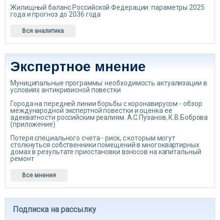
Жилищный баланс Российской Федерации: параметры 2025
года и прогноз до 2036 года
Вся аналитика
Экспертное мнение
Муниципальные программы: необходимость актуализации в
условиях антикризисной повестки
Города на передней линии борьбы с коронавирусом - обзор
международной экспертной повестки и оценка ее
адекватности российским реалиям. А.С.Пузанов, К.В.Боброва
(приложение)
Потеря специального счета - риск, с которым могут
столкнуться собственники помещений в многоквартирных
домах в результате приостановки взносов на капитальный
ремонт
Все мнения
Подписка на рассылку