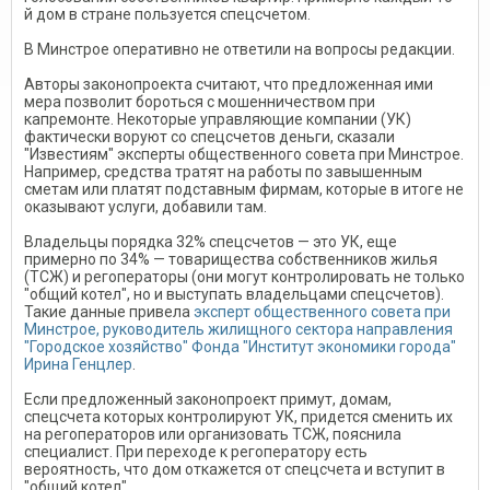
й дом в стране пользуется спецсчетом.
В Минстрое оперативно не ответили на вопросы редакции.
Авторы законопроекта считают, что предложенная ими
мера позволит бороться с мошенничеством при
капремонте. Некоторые управляющие компании (УК)
фактически воруют со спецсчетов деньги, сказали
"Известиям" эксперты общественного совета при Минстрое.
Например, средства тратят на работы по завышенным
сметам или платят подставным фирмам, которые в итоге не
оказывают услуги, добавили там.
Владельцы порядка 32% спецсчетов — это УК, еще
примерно по 34% — товарищества собственников жилья
(ТСЖ) и регоператоры (они могут контролировать не только
"общий котел", но и выступать владельцами спецсчетов).
Такие данные привела
эксперт общественного совета при
Минстрое, руководитель жилищного сектора направления
"Городское хозяйство" Фонда "Институт экономики города"
Ирина Генцлер
.
Если предложенный законопроект примут, домам,
спецсчета которых контролируют УК, придется сменить их
на регоператоров или организовать ТСЖ, пояснила
специалист. При переходе к регоператору есть
вероятность, что дом откажется от спецсчета и вступит в
"общий котел".