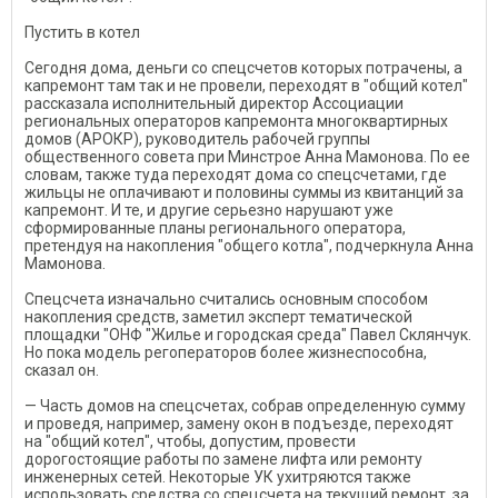
Пустить в котел
Сегодня дома, деньги со спецсчетов которых потрачены, а
капремонт там так и не провели, переходят в "общий котел"
рассказала исполнительный директор Ассоциации
региональных операторов капремонта многоквартирных
домов (АРОКР), руководитель рабочей группы
общественного совета при Минстрое Анна Мамонова. По ее
словам, также туда переходят дома со спецсчетами, где
жильцы не оплачивают и половины суммы из квитанций за
капремонт. И те, и другие серьезно нарушают уже
сформированные планы регионального оператора,
претендуя на накопления "общего котла", подчеркнула Анна
Мамонова.
Спецсчета изначально считались основным способом
накопления средств, заметил эксперт тематической
площадки "ОНФ "Жилье и городская среда" Павел Склянчук.
Но пока модель регоператоров более жизнеспособна,
сказал он.
— Часть домов на спецсчетах, собрав определенную сумму
и проведя, например, замену окон в подъезде, переходят
на "общий котел", чтобы, допустим, провести
дорогостоящие работы по замене лифта или ремонту
инженерных сетей. Некоторые УК ухитряются также
использовать средства со спецсчета на текущий ремонт, за