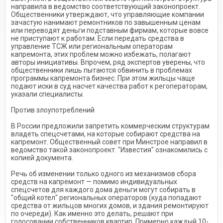
направила в ведомство соответствующий законопроект.
Общественники утверждают, что управляющие компании
зачастую нанимают ремонтников по завышенным ценам
или переводят деньги подставным фирмам, которые вовсе
не приступают к работам. Если передать средства в
управление ТСЖ или региональным операторам
капремонта, этих проблем можно избежать, полагают
авторы инициативы. Впрочем, ряд экспертов уверены, что
общественники лишь пытаются обвинить в проблемах
программы капремонта бизнес. При этом жильцы чаще
подают иски в суд насчет качества работ к регоператорам,
указали специалисты.
Против злоупотреблений
В России предложили запретить коммерческим структурам
владеть спецсчетами, на которые собирают средства на
капремонт. Общественный совет при Минстрое направил в
ведомство такой законопроект. "Известия" ознакомились с
копией документа.
Речь об изменении только одного из механизмов сбора
средств на капремонт — помимо индивидуальных
спецсчетов для каждого дома деньги могут собирать в
"общий котел" региональных операторов (куда попадают
средства от жильцов многих домов, и здания ремонтируют
по очереди). Как именно это делать, решают при
голосовании собственников квартир. Примерно каждый 10-