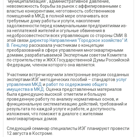
"муниципализация", административное давление,
невозможность борьбы за рынок с аффилированными с
властью конкурентами, неготовность собственников
помещений в МКД в полной мере оплачивать все
требуемые дому работы и услуги, накопление
задолженности перед коммунальными предприятиями из-
за неплатежей жителей и огульные обвинения в
недобросовестности всех управляющих со стороны СМИ. В
этой связи
директор Направления "Городское хозяйство" И.
В. Генцлер
рассказала участникам о концепции
преобразований в сфере управления многоквартирными
домами, разрабатываемой Экспертным советом Комитета
по строительству и ЖКХ Государственной Думы Российской
Федерации, членом которого она является.
Участники встречи изучили электронные версии созданных
экспертами ИЭГ методических пособий – стандартов
услуг
управления МКД
и
работ по содержанию общего
имущества в МКД
. Оценка представленных материалов
была единодушно высокой: отметили и большую
проведенную работу по анализу нормативных основ, и
функциональную систематизацию действий, требований и
результата по каждой услуге и работе, и доступность
изложения, что поможет в диалоге с жителями
многоквартирных домов.
Следующий семинар специалисты ИЭГ планируют провести
12 августа в Костроме.