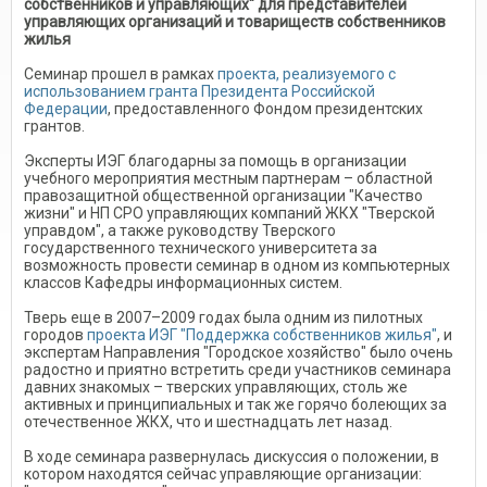
собственников и управляющих" для представителей
управляющих организаций и товариществ собственников
жилья
Семинар прошел в рамках
проекта, реализуемого с
использованием гранта Президента Российской
Федерации
, предоставленного Фондом президентских
грантов.
Эксперты ИЭГ благодарны за помощь в организации
учебного мероприятия местным партнерам – областной
правозащитной общественной организации "Качество
жизни" и НП СРО управляющих компаний ЖКХ "Тверской
управдом", а также руководству Тверского
государственного технического университета за
возможность провести семинар в одном из компьютерных
классов Кафедры информационных систем.
Тверь еще в 2007–2009 годах была одним из пилотных
городов
проекта ИЭГ "Поддержка собственников жилья"
, и
экспертам Направления "Городское хозяйство" было очень
радостно и приятно встретить среди участников семинара
давних знакомых – тверских управляющих, столь же
активных и принципиальных и так же горячо болеющих за
отечественное ЖКХ, что и шестнадцать лет назад.
В ходе семинара развернулась дискуссия о положении, в
котором находятся сейчас управляющие организации: