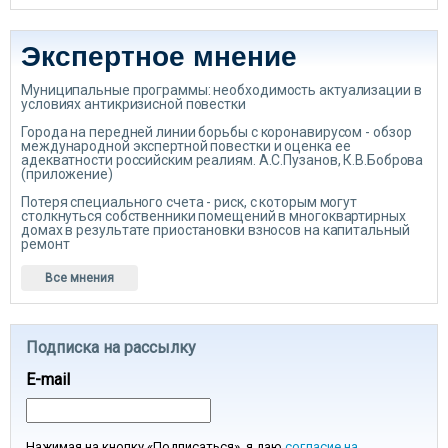
Экспертное мнение
Муниципальные программы: необходимость актуализации в
условиях антикризисной повестки
Города на передней линии борьбы с коронавирусом - обзор
международной экспертной повестки и оценка ее
адекватности российским реалиям. А.С.Пузанов, К.В.Боброва
(приложение)
Потеря специального счета - риск, с которым могут
столкнуться собственники помещений в многоквартирных
домах в результате приостановки взносов на капитальный
ремонт
Все мнения
Подписка на рассылку
E-mail
Нажимая на кнопку «Подписаться», я даю
согласие на