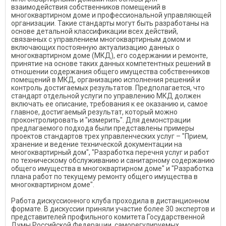
взаимодействия собственников помещений в
многоквартирном доме и профессиональной управляющей
организации. Такие стандарты могут быть разработаны на
основе детальной классификации всех действий,
связанных с управлением многоквартирным домом и
включающих постоянную актуализацию данных о
многоквартирном доме (МКД), его содержании и ремонте,
принятие на основе таких данных компетентных решений в
отношении содержания общего имущества собственников
помещений в МКД, организацию исполнения решений и
контроль достигаемых результатов. Предполагается, что
стандарт отдельной услуги по управлению МКД должен
включать ее описание, требования к ее оказанию и, самое
главное, достигаемый результат, который можно
проконтролировать и "измерить". Для демонстрации
предлагаемого подхода были представлены примеры
проектов стандартов трех управленческих услуг – "Прием,
хранение и ведение технической документации на
многоквартирный дом", "Разработка перечня услуг и работ
по техническому обслуживанию и санитарному содержанию
общего имущества в многоквартирном доме" и "Разработка
плана работ по текущему ремонту общего имущества в
многоквартирном доме".
Работа дискуссионного клуба проходила в дистанционном
формате. В дискуссии приняли участие более 30 экспертов и
представителей профильного комитета Государственной
Думы Российской Федерации, саморегулируемых