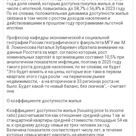
года доля семей, которым доступна покупка жилья, в том
числе с ипотекой, повысилась до 58,7% с 56,8% в 2023 году.
По ее словам, положительная динамика доступности жилья
связана в том числе с ростом доходов населения и
действовавшими в прошлом году программами льготной
ипотеки.
Профессор кафедры экономической и социальной
географии России географического факультета МГУ им. М.
В. Ломоносова Наталья Зубаревич обратила внимание на
данные Росстата за март, согласно которым, рост
номинальных зарплат в организациях составил 10,5% при
аналогичном показателе инфляции, поэтому в 2025 году
такого роста доходов населения, по ее словам, не будет.
"Это будет влиять и на цены, которые все-таки в первом
квартале этого года росли - на первичном рынке
недвижимости, - а на вторичном в 33 регионах роста не
было. Будет какой-то новый баланс, без скачков", - считает
она.
О коэффициенте доступности жилья
Коэффициент доступности жилья (housing price to income
ratio) рассчитывается как отношение средней цены 1 кв. м
стандартной квартиры средней стоимости, площадью 54 кв.
м, к среднему доходу семьи из трех человек за год.
Величина показателя соответствует числу лет, в течение
которых семья может накопить на квартиру при