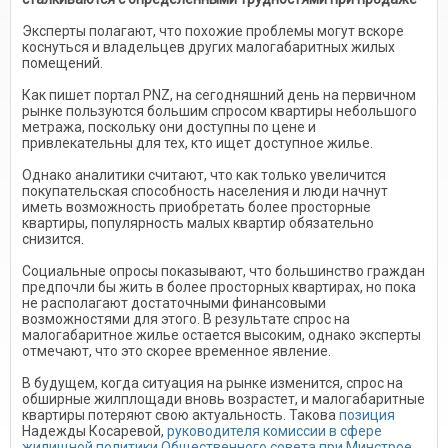
Эксперты полагают, что похожие проблемы могут вскоре
коснуться и владельцев других малогабаритных жилых
помещений.
Как пишет портал PNZ, на сегодняшний день на первичном
рынке пользуются большим спросом квартиры небольшого
метража, поскольку они доступны по цене и
привлекательны для тех, кто ищет доступное жилье.
Однако аналитики считают, что как только увеличится
покупательская способность населения и люди начнут
иметь возможность приобретать более просторные
квартиры, популярность малых квартир обязательно
снизится.
Социальные опросы показывают, что большинство граждан
предпочли бы жить в более просторных квартирах, но пока
не располагают достаточными финансовыми
возможностями для этого. В результате спрос на
малогабаритное жилье остается высоким, однако эксперты
отмечают, что это скорее временное явление.
В будущем, когда ситуация на рынке изменится, спрос на
обширные жилплощади вновь возрастет, и малогабаритные
квартиры потеряют свою актуальность. Такова
позиция
Надежды Косаревой,
руководителя комиссии в сфере
жилищной политики Общественного совета при Минстрое