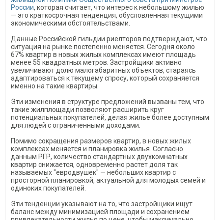
России
, которая считает, что интерес к небольшому жилью
— это краткосрочная тенденция, обусловленная текущими
экономическими обстоятельствами.
Данные Российской гильдии риелторов подтверждают, что
ситуация на рынке постепенно меняется. Сегодня около
67% квартир в новых жилых комплексах имеют площадь
менее 55 квадратных метров. Застройщики активно
увеличивают долю малогабаритных объектов, стараясь
адаптироваться к текущему спросу, который сохраняется
именно на такие квартиры.
Эти изменения в структуре предложений вызваны тем, что
такие жилплощади позволяют расширить круг
потенциальных покупателей, делая жилье более доступным
для людей с ограниченными доходами.
Помимо сокращения размеров квартир, в новых жилых
комплексах меняется и планировка жилья. Согласно
данным РГР, количество стандартных двухкомнатных
квартир снижается, одновременно растет доля так
называемых "евродвушек" — небольших квартир с
просторной планировкой, актуальной для молодых семей и
одиноких покупателей.
Эти тенденции указывают на то, что застройщики ищут
баланс между минимизацией площади и сохранением
привлекательности жилья по цене, чтобы максимально