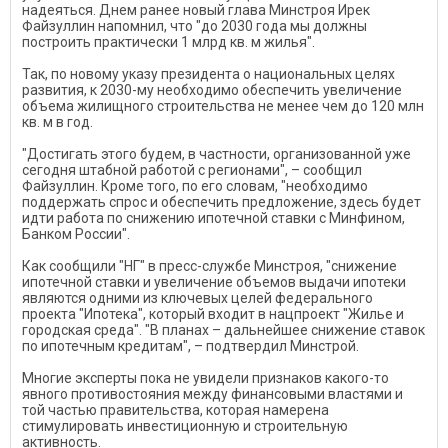
надеяться. Днем ранее новый глава Минстроя Ирек
Файзуллин напомнил, что "до 2030 года мы должны
построить практически 1 млрд кв. м жилья".
Так, по новому указу президента о национальных целях
развития, к 2030-му необходимо обеспечить увеличение
объема жилищного строительства не менее чем до 120 млн
кв. м в год.
"Достигать этого будем, в частности, организованной уже
сегодня штабной работой с регионами", – сообщил
Файзуллин. Кроме того, по его словам, "необходимо
поддержать спрос и обеспечить предложение, здесь будет
идти работа по снижению ипотечной ставки с Минфином,
Банком России".
Как сообщили "НГ" в пресс-службе Минстроя, "снижение
ипотечной ставки и увеличение объемов выдачи ипотеки
являются одними из ключевых целей федерального
проекта "Ипотека", который входит в нацпроект "Жилье и
городская среда". "В планах – дальнейшее снижение ставок
по ипотечным кредитам", – подтвердил Минстрой.
Многие эксперты пока не увидели признаков какого-то
явного противостояния между финансовыми властями и
той частью правительства, которая намерена
стимулировать инвестиционную и строительную
активность.