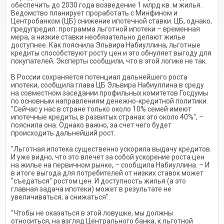
обеспечить до 2030 года возведение 1 млрд кв. м жилья.
Ведомство планирует проработать с Минфином и
Центробанком (ЦБ) снижение ипотечной ставки. ЦБ, однако,
предупредил: программа льготной ипотеки – временная
мера, а низкие ставки необязательно делают жилье
доступнее. Как пояснила Эльвира Набиуллина, льготные
кредиты способствуют росту цен и это обнуляет выгоду для
покупателей. Эксперты сообщили, что в этой логике не так.
В России сохраняется потенциал дальнейшего роста
ипотеки, сообщила глава ЦБ Эльвира Набиуллина в среду
на совместном заседании профильных комитетов Госдумы
по основным направлениям денежно-кредитной политики.
"Сейчас у нас в стране только около 10% семей имеют
ипотечные кредиты, в развитых странах это около 40%", –
пояснила она. Однако важно, за счет чего будет
происходить дальнейший рост.
"Льготная ипотека существенно ускорила выдачу кредитов.
И уже видно, что это влечет за собой ускорение роста цен
на жилье на первичном рынке, – сообщила Набиуллина. – И
в итоге выгода для потребителей от низких ставок может
"съедаться" ростом цен. И доступность жилья (а это
главная задача ипотеки) может в результате не
увеличиваться, а снижаться".
"Чтобы не оказаться в этой ловушке, мы должны
относиться, на взгляд Центрального банка, к льготной