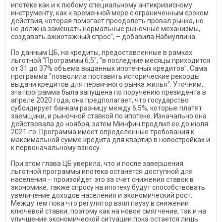
ипотеке как и к любому специальному антикризисному
инструменту, как к временной мере с ограниченным сроком
действия, которая помогает преодолеть провал рынка, но
не должна замещать нормальные рыночные механизмы,
создавать ажиотажный спрос", – добавила Набиуллина.
По данным ЦБ, на кредиты, предоставленные в рамках
льготной "Программы 6,5", "в последние месяцы приходится
от 31 до 37% объема выданных ипотечных кредитов". Сама
программа "позволила поставить исторические рекорды
выдачи кредитов для первичного рынка жилья". Уточним,
эта программа была запущена по поручению президента в
апреле 2020 года, она предполагает, что государство
субсидирует банкам разницу между 6,5%, которые платят
заемщики, и рыночной ставкой по ипотеке. Изначально она
действовала до ноября, затем Минфин продлил ее до июля
2021-го. Программа имеет определенные требования к
максимальной сумме кредита для квартир в новостройках и
к первоначальному взносу.
При этом глава ЦБ уверила, что и после завершения
льготной программы ипотека останется доступной для
населения – произойдет это за счет снижения ставок в
экономике, также спросу на ипотеку будут способствовать
увеличение доходов населения и экономический рост.
Между тем пока что регулятор взял паузу в снижении
ключевой ставки, поэтому как на новое смягчение, так и на
улучшение экономической ситуации пока остается лишь