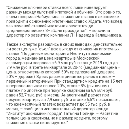
"Снижение ключевой ставки всего лишь нивелирует
разницу между льготной ипотекой и обычной. Это ровно то,
о чем говорила Набиуллина: снижение ставок в экономике
приводит и к снижению ипотечных ставок. Ждать, что вслед
за ключевой ставкой ипотечная опустится до
среднеевропейских 3–5%, не приходится", – пояснила
директор по развитию компании Л1 Надежда Калашникова.
Также эксперты разошлись в своих выводах, действительно
ли рост цен уже "съел" всю выгоду от снижения ипотечных
ставок. "По данным мониторинга Института экономики
города, медианная цена квартиры в Московской
агломерации возросла с 6,9 млн руб. в конце 2019 года до
7,9 млн руб. в третьем квартале 2020-го (медианная цена –
цена, относительно которой 50% предложений дешевле,
50% – дороже). Здесь рассматривается рынок в целом –
первичный и вторичный. При стандартном кредите на 15 лет
и первоначальном взносе 20%, ставке 8% (рыночная)
платеж по ипотеке при покупке квартиры за 6,9 млн руб.
равен 52,7 тыс. руб. в месяц. Аналогичный расчет при
покупке квартиры за 7,9 млн руб. и ставке 6,5% показывает,
что ежемесячный платеж возрастает до 55 тыс. руб. в
месяц, – сообщила исполнительный директор Фонда
"Институт экономики города" Татьяна Полиди. – Растет не
только цена квартиры, но и размер кредита, поэтому
снижение ставки нивелируется".