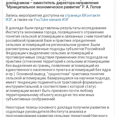
докладчиком – заместитель директора направления
"Муниципальное экономическое развитие" Р. А. Попов
Запись мероприятия доступна на
странице ВКонтакте
ИЭГ
, а также на
YouTube канале ИЭГ
В докладе были представлены результаты исследования
Института экономики города, посвященного отражению
понятия сельской агломерации и связанных с ним понятий в
российской правовой базе и практике определения
сельских агломераций на региональном уровне. Были
рассмотрены различные подходы субъектов Российской
Федерации к выделению сельских агломераций и
противоречивые следствия применения этих подходов на
практике (отнесение территорий к сельским агломерациям
без выделения их границ, появление агломераций из
единственного населенного пункта и агломераций без ядра
и пр.). Основной вывод: "сущностная" трактовка понятия
сельской агломерации, базирующаяся на научном подходе,
имеет тенденцию подменяться трактовкой формально-
инструментальной, в соответствии с которой статус
агломерации может быть присвоен почти любому
территориальному объекту исходя из тех или иных
субъективных соображений.
Некоторые тезисы основного доклада получили развитие в
содокладе руководителя Института анализа и
прогнозирования развития сельских территорий Научного