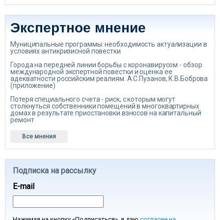
Экспертное мнение
Муниципальные программы: необходимость актуализации в
условиях антикризисной повестки
Города на передней линии борьбы с коронавирусом - обзор
международной экспертной повестки и оценка ее
адекватности российским реалиям. А.С.Пузанов, К.В.Боброва
(приложение)
Потеря специального счета - риск, с которым могут
столкнуться собственники помещений в многоквартирных
домах в результате приостановки взносов на капитальный
ремонт
Все мнения
Подписка на рассылку
E-mail
Нажимая на кнопку «Подписаться», я даю
согласие на