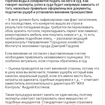
горячей воды и собираются подать на него в суд. Как
говорят эксперты, успех в суде будет напрямую зависеть от
того, насколько правильно оформлены все документы,
подсчитан ущерб и установлен виновник происшествия
— В акте должен быть зафиксирован сам факт затопления,
его последствия, что конкретно вышло из строя в
результате попадания воды: требуется ли переклеивать
обои, красить потолок, перекладывать паркет или ламинат,
ремонтировать мебель или покупать новую и т.д., то есть
необходима подробная опись, — рассказал ведущий
юрисконсульт Направления "Городское хозяйство"
Института экономики города Дмитрий Гордеев.
Если виновник не согласен с выставленным счетом
необходимо привлекать независимого оценщика. Это
особенно актуально, если стороны обратились в суд.
— Оценка проводится за счет виновной стороны, потому что
в цену иска вы включаете, помимо ущерба, который вам
нанесен, моральный ущерб, если это имело место быть,
затраты на адвоката, судебные издержки и т.д., — отмечает
заместитель исполнительного директора НП "ЖКХ
Контроль" Андрей Костянов.
Такая процедура может занять не один месяц, поэтому
эксперты советуют застраховать свое имущество от
подобных инцидентов. Стандартная годовая страховка