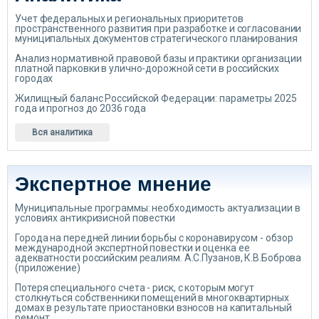
Учет федеральных и региональных приоритетов
пространственного развития при разработке и согласовании
муниципальных документов стратегического планирования
Анализ нормативной правовой базы и практики организации
платной парковки в улично-дорожной сети в российских
городах
Жилищный баланс Российской Федерации: параметры 2025
года и прогноз до 2036 года
Вся аналитика
Экспертное мнение
Муниципальные программы: необходимость актуализации в
условиях антикризисной повестки
Города на передней линии борьбы с коронавирусом - обзор
международной экспертной повестки и оценка ее
адекватности российским реалиям. А.С.Пузанов, К.В.Боброва
(приложение)
Потеря специального счета - риск, с которым могут
столкнуться собственники помещений в многоквартирных
домах в результате приостановки взносов на капитальный
ремонт