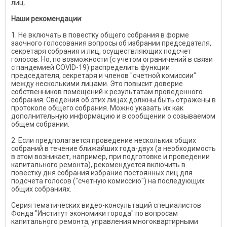
лиц.
Наши рекомендации
:
1. Не включать в повестку общего собрания в форме
заочного голосования вопросы об избрании председателя,
секретаря собрания и лиц, осуществляющих подсчет
голосов. Но, по возможности (с учетом ограничений в связи
с пандемией COVID-19) распределить функции
председателя, секретаря и членов "счетной комиссии"
между несколькими лицами. Это повысит доверие
собственников помещений к результатам проведенного
собрания. Сведения об этих лицах должны быть отражены в
протоколе общего собрания. Можно указать их как
дополнительную информацию и в сообщении о созываемом
общем собрании.
2. Если предполагается проведение нескольких общих
собраний в течение ближайших года-двух (а необходимость
в этом возникает, например, при подготовке и проведении
капитального ремонта), рекомендуется включить в
повестку дня собрания избрание постоянных лиц для
подсчета голосов ("счетную комиссию") на последующих
общих собраниях.
Серия тематических видео-консультаций специалистов
Фонда "Институт экономики города" по вопросам
капитального ремонта, управления многоквартирными