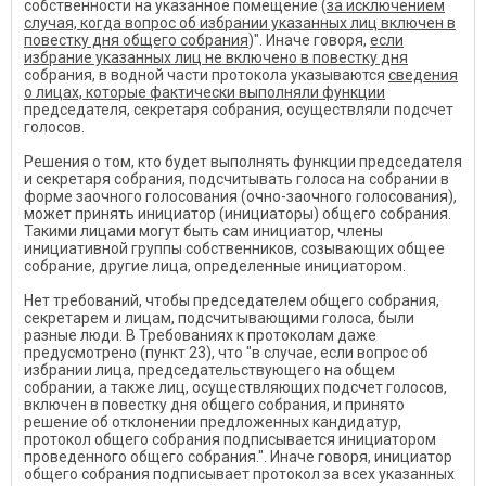
собственности на указанное помещение (
за исключением
случая, когда вопрос об избрании указанных лиц включен в
повестку дня общего собрания
)". Иначе говоря,
если
избрание указанных лиц не включено в повестку дня
собрания, в водной части протокола указываются
сведения
о лицах, которые фактически выполняли функции
председателя, секретаря собрания, осуществляли подсчет
голосов.
Решения о том, кто будет выполнять функции председателя
и секретаря собрания, подсчитывать голоса на собрании в
форме заочного голосования (очно-заочного голосования),
может принять инициатор (инициаторы) общего собрания.
Такими лицами могут быть сам инициатор, члены
инициативной группы собственников, созывающих общее
собрание, другие лица, определенные инициатором.
Нет требований, чтобы председателем общего собрания,
секретарем и лицам, подсчитывающими голоса, были
разные люди. В Требованиях к протоколам даже
предусмотрено (пункт 23), что "в случае, если вопрос об
избрании лица, председательствующего на общем
собрании, а также лиц, осуществляющих подсчет голосов,
включен в повестку дня общего собрания, и принято
решение об отклонении предложенных кандидатур,
протокол общего собрания подписывается инициатором
проведенного общего собрания.". Иначе говоря, инициатор
общего собрания подписывает протокол за всех указанных