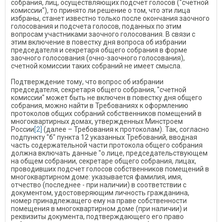
собрания, лиц, осуществляющих подсчет голосов ("счетной
комиссии"), то принято ли решение о том, что эти лица
избраны, станет известно только после окончания заочного
голосования и подсчета голосов, поданных по этим
вопросам участниками заочного голосования. В связи с
этим включение в повестку дня вопроса об избрании
председателя и секретаря общего собрания в форме
заочного голосования (очно-заочного голосования),
счетной комиссии таких собраний не имеет смысла.
Подтверждение тому, что вопрос об избрании
председателя, секретаря общего собрания, "счетной
комиссии" может быть не включен в повестку дня общего
собрания, можно найти в Требованиях к оформлению
протоколов общих собраний собственников помещений в
многоквартирных домах, утвержденных Минстроем
России
[2]
(далее – Требования к протоколам). Так, согласно
подпункту "б" пункта 12 указанных Требований, вводная
часть содержательной части протокола общего собрания
должна включать данные "о лице, председательствующем
на общем собрании, секретаре общего собрания, лицах,
проводивших подсчет голосов собственников помещений в
многоквартирном доме: указывается фамилия, имя,
отчество (последнее - при наличии) в соответствии с
документом, удостоверяющим личность гражданина,
номер принадлежащего ему на праве собственности
помещения в многоквартирном доме (при наличии) и
реквизиты документа, подтверждающего его право