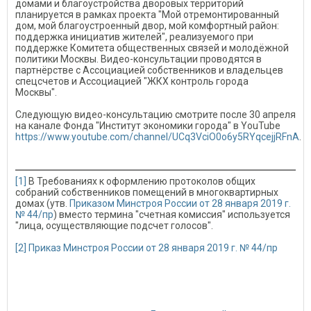
домами и благоустройства дворовых территорий
планируется в рамках проекта "Мой отремонтированный
дом, мой благоустроенный двор, мой комфортный район:
поддержка инициатив жителей", реализуемого при
поддержке Комитета общественных связей и молодёжной
политики Москвы. Видео-консультации проводятся в
партнёрстве с Ассоциацией собственников и владельцев
спецсчетов и Ассоциацией "ЖКХ контроль города
Москвы".
Следующую видео-консультацию смотрите после 30 апреля
на канале Фонда "Институт экономики города" в YouTube
https://www.youtube.com/channel/UCq3VciO0o6y5RYqcejjRFnA
.
[1]
В Требованиях к оформлению протоколов общих
собраний собственников помещений в многоквартирных
домах (утв.
Приказом Минстроя России от 28 января 2019 г.
№ 44/пр
) вместо термина "счетная комиссия" используется
"лица, осуществляющие подсчет голосов".
[2]
Приказ Минстроя России от 28 января 2019 г. № 44/пр