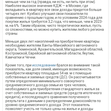
меньше чем за год (правда, ни есть, ни пить при этом).
Наиболее высокое значение КДЖ — в Москве, где
вкладывать в квартиру все свои доходы придется больше
четырех лет. Кузбасс улучшил свои показатели по
сравнению с прошлым годом, и по условиям 2024 года для
покупки жилья требуется 3,2 года, что меньше, чем в 2023-
м, на 6%. Таким образом, чисто теоретически жилье, пусть
со сложностями, но можно купить жителям любого региона
страны.
Меньше двух лет накоплений на приобретение квартиры
необходимо жителям Ханты-Мансийского автономного
округа, Тюменской, Архангельской, Магаданской областей,
Костромской, Еврейской автономной области, Якутии,
Камчатки и Чечни.
Кроме того, при
исследовании
брался во внимание такой
показатель, как доля семей, имеющих возможность
приобрести квартиру площадью 54 кв. м с помощью
собственных и заемных средств (ДС). Он рассчитывается
путем определения минимального совокупного
среднемесячного дохода семьи из трех человек,
необходимого для приобретения стандартного жилья за
счет собственных и заемных средств (средств ипотечного
кредита), и последующего сравнения полученного
результата с данными о распределении домохозяйств по
уровню среднемесячного дохода. Этот показатель
позволяет учесть не только цены на жилье и доходы