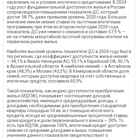
населения, но и условия ипотечного кредитования. В 2024
году рост фундаментальной доступности жилья в России
сопровождался повышением показателя ДС, который
достиг 58,7%, даже превысив уровень 2020 года. Большое
значение имели низкие ставки по льготным ипотечным
программам, при этом во втором полугодии 2024 года
показатель ДС уже немного снизился и составил 57,9 % —
из-за отмены масштабной льготной программы ипотеки на
первичном рынке жилья.
Наиболее высокий уровень показателя ДС в 2024 году был в
тех регионах, где коэффициент доступности жилья низкий
— 94,1% в Ямало-Ненецком АО, 93,1% в Еврейской ОА, 90,1%
в Архангельской области. А наиболее низкий — в Алтайском
крае (48,3%) и Москве (43,5%). В Кемеровской области доля
семей, которым доступна квартира за счёт собственных и
ипотечных средств, составила 60,9%.
Такой показатель, как индекс доступности приобретения
жилья (ИДПЖ), показывает соотношение доходов
домохозяйства, имеющего среднедушевые доходы, с
доходами, необходимыми для приобретения стандартной
квартиры площадью 54 кв. м с помощью ипотечного
кредита, исходя из средневзвешенных процентной ставки,
срока кредита и доли первоначального взноса — 30%. То
есть при ИДПЖ, равном 100%, ипотечный кредит доступен
семьям со средними доходами и выше; повышение
значения данного показателя свидетельствует о