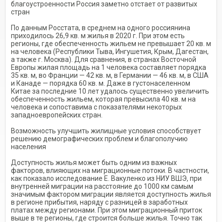
благоустроенности Россия заметно отстает от развитых
стран
По данным Росстата, в среднем на одного россиянина
приходилось 26,9 кв. м жилья в 2020 г. При этом есть
регионы, где обеспеченность жильем не превышает 20 кв. м
на человека (Республики Тыва, Ингушетия, Крым, Дагестан,
а также г. Москва). Для сравнения, в странах Восточной
Европы жилая площадь на 1 человека составляет порядка
35 кв. м, во Франции — 42 кв. м, в Германии — 46 кв. м, в США
и Канаде — порядка 60 кв. м. Даже в густонаселенном
Китае за последние 10 лет удалось существенно увеличить
обеспеченность жильем, которая превысила 40 кв. м на
человека и сопоставима с показателями некоторых
западноевропейских стран.
Возможность улучшить жилищные условия способствует
решению демографических проблем и благополучию
населения
Доступность жилья может быть одним из важных
факторов, влияющих на миграционные потоки. В частности,
как показало исследование Е. Вакуленко из НИУ ВШЭ, при
внутренней миграции на расстояние до 1000 км самым
значимым фактором миграции является доступность жилья
в регионе прибытия, наряду с разницей в заработных
платах между регионами. При этом миграционный приток
выше в те регионы, где строится больше жилья. Точно так