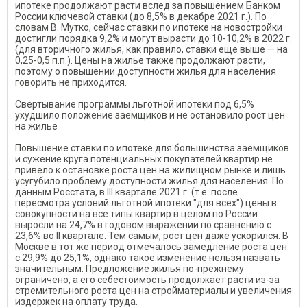
ипотеке продолжают расти вслед за повышением Банком
России ключевой ставки (до 8,5% в декабре 2021 г.). По
словам В. Мутко, сейчас ставки по ипотеке на новостройки
достигли порядка 9,2% и могут вырасти до 10-10,2% в 2022 г.
(для вторичного жилья, как правило, ставки еще выше — на
0,25-0,5 п.п.). Цены на жилье также продолжают расти,
поэтому о повышении доступности жилья для населения
говорить не приходится.
Свертывание программы льготной ипотеки под 6,5%
ухудшило положение заемщиков и не остановило рост цен
на жилье
Повышение ставки по ипотеке для большинства заемщиков
и сужение круга потенциальных покупателей квартир не
привело к остановке роста цен на жилищном рынке и лишь
усугубило проблему доступности жилья для населения. По
данным Росстата, в III квартале 2021 г. (т.е. после
пересмотра условий льготной ипотеки "для всех") цены в
совокупности на все типы квартир в целом по России
выросли на 24,7% в годовом выражении по сравнению с
23,6% во II квартале. Тем самым, рост цен даже ускорился. В
Москве в тот же период отмечалось замедление роста цен
с 29,9% до 25,1%, однако такое изменение нельзя назвать
значительным. Предложение жилья по-прежнему
ограничено, а его себестоимость продолжает расти из-за
стремительного роста цен на стройматериалы и увеличения
издержек на оплату труда.