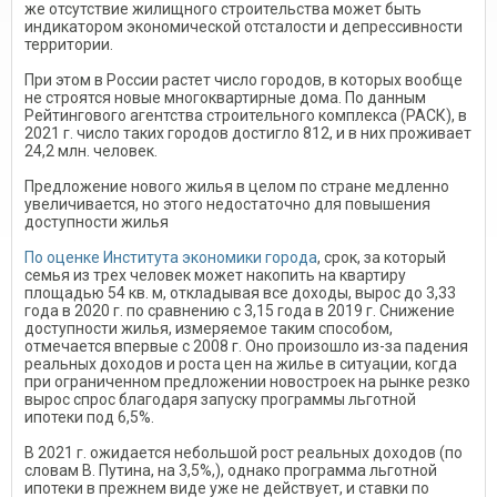
же отсутствие жилищного строительства может быть
индикатором экономической отсталости и депрессивности
территории.
При этом в России растет число городов, в которых вообще
не строятся новые многоквартирные дома. По данным
Рейтингового агентства строительного комплекса (РАСК), в
2021 г. число таких городов достигло 812, и в них проживает
24,2 млн. человек.
Предложение нового жилья в целом по стране медленно
увеличивается, но этого недостаточно для повышения
доступности жилья
По оценке Института экономики города
, срок, за который
семья из трех человек может накопить на квартиру
площадью 54 кв. м, откладывая все доходы, вырос до 3,33
года в 2020 г. по сравнению с 3,15 года в 2019 г. Снижение
доступности жилья, измеряемое таким способом,
отмечается впервые с 2008 г. Оно произошло из-за падения
реальных доходов и роста цен на жилье в ситуации, когда
при ограниченном предложении новостроек на рынке резко
вырос спрос благодаря запуску программы льготной
ипотеки под 6,5%.
В 2021 г. ожидается небольшой рост реальных доходов (по
словам В. Путина, на 3,5%,), однако программа льготной
ипотеки в прежнем виде уже не действует, и ставки по