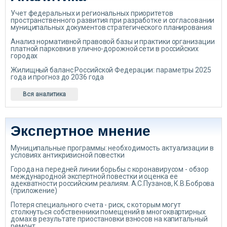
Учет федеральных и региональных приоритетов
пространственного развития при разработке и согласовании
муниципальных документов стратегического планирования
Анализ нормативной правовой базы и практики организации
платной парковки в улично-дорожной сети в российских
городах
Жилищный баланс Российской Федерации: параметры 2025
года и прогноз до 2036 года
Вся аналитика
Экспертное мнение
Муниципальные программы: необходимость актуализации в
условиях антикризисной повестки
Города на передней линии борьбы с коронавирусом - обзор
международной экспертной повестки и оценка ее
адекватности российским реалиям. А.С.Пузанов, К.В.Боброва
(приложение)
Потеря специального счета - риск, с которым могут
столкнуться собственники помещений в многоквартирных
домах в результате приостановки взносов на капитальный
ремонт