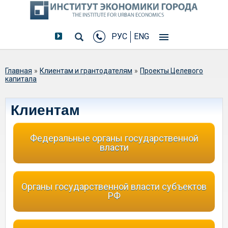
РУС
ENG
Вы здесь
Главная
»
Клиентам и грантодателям
»
Проекты Целевого
капитала
Клиентам
Федеральные органы государственной
власти
Органы государственной власти субъектов
РФ