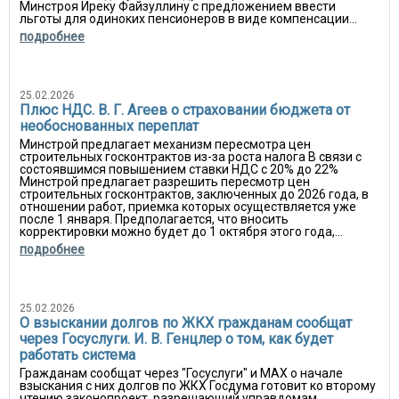
Минстроя Иреку Файзуллину с предложением ввести
льготы для одиноких пенсионеров в виде компенсации...
подробнее
25.02.2026
Плюс НДС. В. Г. Агеев о страховании бюджета от
необоснованных переплат
Минстрой предлагает механизм пересмотра цен
строительных госконтрактов из-за роста налога В связи с
состоявшимся повышением ставки НДС с 20% до 22%
Минстрой предлагает разрешить пересмотр цен
строительных госконтрактов, заключенных до 2026 года, в
отношении работ, приемка которых осуществляется уже
после 1 января. Предполагается, что вносить
корректировки можно будет до 1 октября этого года,...
подробнее
25.02.2026
О взыскании долгов по ЖКХ гражданам сообщат
через Госуслуги. И. В. Генцлер о том, как будет
работать система
Гражданам сообщат через "Госуслуги" и MAX о начале
взыскания с них долгов по ЖКХ Госдума готовит ко второму
чтению законопроект, разрешающий управдомам