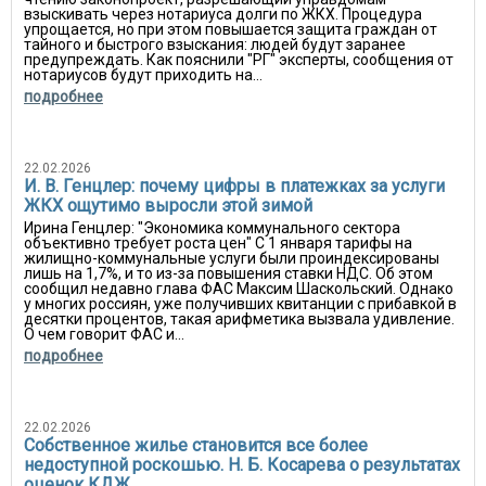
взыскивать через нотариуса долги по ЖКХ. Процедура
упрощается, но при этом повышается защита граждан от
тайного и быстрого взыскания: людей будут заранее
предупреждать. Как пояснили "РГ" эксперты, сообщения от
нотариусов будут приходить на...
подробнее
22.02.2026
И. В. Генцлер: почему цифры в платежках за услуги
ЖКХ ощутимо выросли этой зимой
Ирина Генцлер: "Экономика коммунального сектора
объективно требует роста цен" С 1 января тарифы на
жилищно-коммунальные услуги были проиндексированы
лишь на 1,7%, и то из-за повышения ставки НДС. Об этом
сообщил недавно глава ФАС Максим Шаскольский. Однако
у многих россиян, уже получивших квитанции с прибавкой в
десятки процентов, такая арифметика вызвала удивление.
О чем говорит ФАС и...
подробнее
22.02.2026
Собственное жилье становится все более
недоступной роскошью. Н. Б. Косарева о результатах
оценок КДЖ