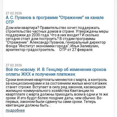
27.02.2026
А. С. Пузанов в программе "Отражение" на канале
ОТР
Дом или квартира? Правительство хочет поддержать
строительство частных домов в стране. Утверждены меры
поддержки до 2030 года. Что в них входит? И сколько
сегодня стоит дом построить? В студии программы
"Отражение": Александр Пузанов, генеральный директор
Фонда "Институт экономики города"; Илья Заливухин,
архитектор-градостроитель. ОТР от 27 февраля
27.02.2026
Всё по-новому. И. В. Генцлер об изменении сроков
оплаты ЖКХ и получения платежек
Сроки внесения квартплаты меняются с марта, а контроль
за концессионерами и за состоянием жилых многоэтажек
станет строже. Вступает в силу ряд законов, касающихся
жилищно-коммунального хозяйства Квитанции по
квартплате с марта должны приходить всем в одни и те же
сроки. И это будут более поздние даты, чем обычно. Во-
первых, законом были сдвинуты сами сроки. Теперь
квитанции должны быть...
подробнее