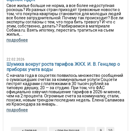
Свое жилье больше не норма, а все более недоступная
роскошь? Из разных стран приходят тревожные новости о
том, что покупка квартиры становится для молодых людей
все более затруднительной. Почему так происходит? Все ли
эксперты согласны с тем, что пора бить тревогу? И что с
этим, собственно, делать? Разбираемся в материале
Собака.ru. Взять ипотеку, перестать тратиться на съем
жилья,...
подробнее
22.02.2026
Шумиха вокруг роста тарифов ЖКХ. И. В. Генцлер о
приборах учета воды
С начала года в соцсетях появилось множество сообщений
о сумасшедших счетах за коммунальные услуги Соцсети
пестрят кадрами с платежками в 30 тысяч рублей за
типовую двушку, 20 — за студию. При том, что ФАС
официально озвучил повышение тарифов в 2026-м менее,
чем на 2 процента. Огромные счета за коммуналку, стали,
похоже, новым трендом последних недель. Елена Саламова
из Краснодара за январь...
подробнее
Страницы
« первая
‹ предыдущая
…
9
10