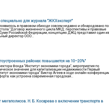
а специально для журнала "ЖКХэксперт"
 появилось в правовом обиходе совсем недавно и обнародовано по
 стола "Договор жизненного цикла МКД: перспективы и правовые
й Думе Российской Федерации, концепцию ДЖЦ представил один и
ьный директор ООО...
лагоустроенных районах повышается на 10–20%"
ректора Фонда "Институт экономики города", мероприятия по
ическое значение для капитализации недвижимости Первый
титут экономики города" Виктор Агеев в ходе онлайн-конференци
орта: как устроена современная городская...
 мегаполисов. Н. Б. Косарева о включении транспорта в