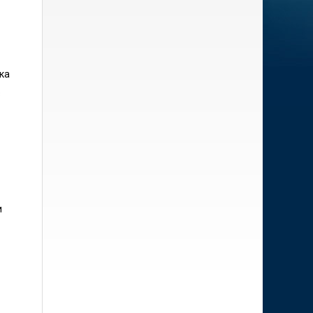
ка
з
и