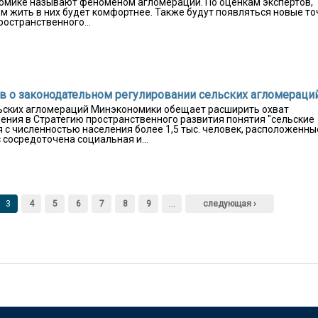
ономике называют феноменом агломерации. По оценкам экспертов,
м жить в них будет комфортнее. Также будут появляться новые то
ространственного...
нов о законодательном регулировании сельских агломераци
льских агломераций Минэкономики обещает расширить охват
дения в Стратегию пространственного развития понятия "сельские
 с численностью населения более 1,5 тыс. человек, расположенны
с сосредоточена социальная и...
3
4
5
6
7
8
9
…
следующая ›