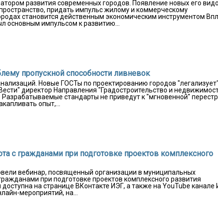
атором развития современных городов. Появление новых его видо
пространство, придать импульс жилому и коммерческому
городах становится действенным экономическим инструментом Вп
л основным импульсом к развитию...
блему пропускной способности ливневок
нализаций. Новые ГОСТы по проектированию городов "легализует
"Вести" директор Направления "Градостроительство и недвижимос
в Разрабатываемые стандарты не приведут к "мгновенной" перест
капливать опыт,...
та с гражданами при подготовке проектов комплексного
ровели вебинар, посвященный организации в муниципальных
гражданами при подготовке проектов комплексного развития
доступна на странице ВКонтакте ИЭГ, а также на YouTube канале
лайн-мероприятий, на...