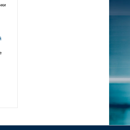
чки
й
е