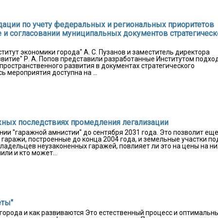
ации по учету федеральных и региональных приоритетов
е и согласовании муниципальных документов стратегическ
титут экономики города" А. С. Пузанов и заместитель директора
итие" Р. А. Попов представили разработанные Институтом подхо
пространственного развития в документах стратегического
 мероприятия доступна на ...
ожных последствиях промедления легализации
ии "гаражной амнистии" до сентября 2031 года. Это позволит ещ
гаражи, построенные до конца 2004 года, и земельные участки по
ладельцев неузаконенных гаражей, повлияет ли это на цены на ни
ли и кто может...
еты"
 города и как развиваются Это естественный процесс и оптимальн