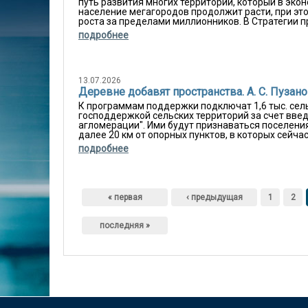
путь развития многих территорий, который в эк
население мегагородов продолжит расти, при это
роста за пределами миллионников. В Стратегии п
подробнее
13.07.2026
Деревне добавят пространства. А. С. Пуза
К программам поддержки подключат 1,6 тыс. се
господдержкой сельских территорий за счет вве
агломерации". Ими будут признаваться поселения
далее 20 км от опорных пунктов, в которых сейча
подробнее
Страницы
« первая
‹ предыдущая
1
2
последняя »