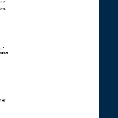
в и
лоть
"
ть"
ройке
 ИЭГ