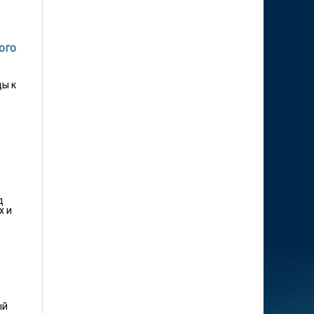
ого
ды к
е
д
х и
ый