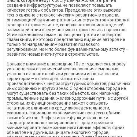
цикла, которые ведут к росту цен на жилье, затрат на
создание инфраструктуры, не позволяют повышать
качество готовых объектов. Преодоление этих вызовов
тесно связано с технологическим развитием в отрасли,
оптимизацией административных инструментов контроля и
надзора в строительстве, совершенствованием моделей
взаимодействия всех участников строи тельных проектов.
Этим важнейшим темам посвящены третья и четвертая
главы книги, в которых представлено видение авторов не
только по направлениям развития правового
регулирования, но и по более фундаментальному аспекту –
развитию новых институтов в строительстве.
Большое внимание в последние 10 лет уделяется вопросу
установления ограничений использования земельных
участков в зонах с особыми условиями использования
территорий – в санитарно-защитных зонах
производственных, инфраструктурных объектов, различных
иных охранных и других зонах. С одной стороны, города не
могут существовать без таких объектов, как, например,
промышленные здания, железнодорожные пути, а с другой
стороны, их функционирование может оказывать
негативное влияние на среду жизнедеятельности,
сковывать социально-экономические процессы вблизи
таких объектов. Эффективное функциональное и
градостроительное зонирование в городе призвано
минимизировать возможные негативные эффекты одних
объектов на другие, защищать экологию городов,