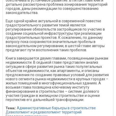
обеспечивать устойчивое развитие. В пятой главе книги
детально рассмотрена проблема зонирования территорий
городов, даны рекомендации по совершенствованию
законодательства.
Еще одной крайне актуальной в современной повестке
градостроительного развития темой является
регулирование обязательств застройщиков по участию в
создании социальной инфраструктуры при реализации
градостроительных проектов. К сожалению, по данному
вопросу пока сохраняются значительные пробелы в
законодательном регулировании, в шестой главе авторы
предлагают пути восполнения таких пробелов.
Книга завершается двумя главами, посвященными рынкам
недвижимости. В седьмой главе представлен анализ
ситуации в сфере развития рынка таких полулегальных
объектов недвижимости, как апартаменты, и описаны
предложения по созданию правовых условий для развития
нового сегмента рынка недвижимости в крупных городах –
жилых помещений в многофункциональных зданиях. А
вось­мая глава посвящена ключевому институту
финансирования в строительстве – системе долевого
участия граждан в жилищном строительстве и оценке
перспектив его дальнейшей трансформации.
Тема:
Административные барьеры в строительстве
Девелопмент и редевелопмент территорий