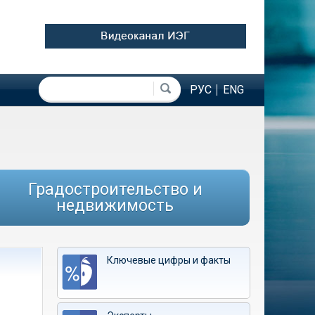
Форма поиска
Поиск
РУС
ENG
Градостроительство и
недвижимость
Ключевые цифры и факты