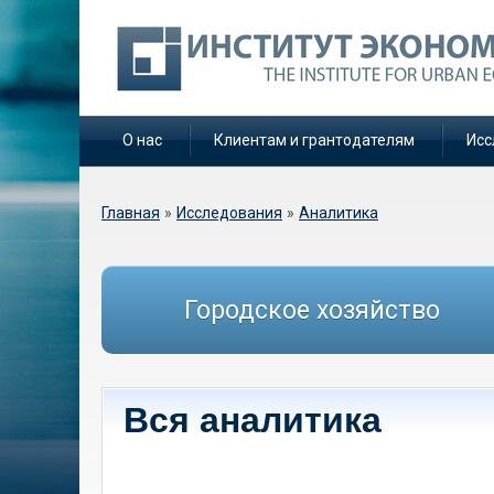
О нас
Клиентам и грантодателям
Исс
Вы здесь
Главная
»
Исследования
»
Аналитика
Городское хозяйство
Вся аналитика