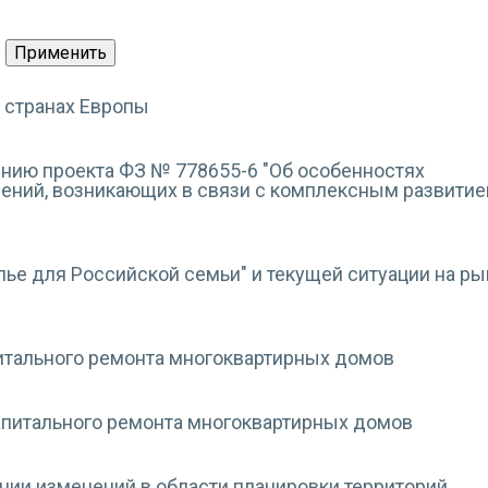
 странах Европы
ению проекта ФЗ № 778655-6 "Об особенностях
ений, возникающих в связи с комплексным развити
ье для Российской семьи" и текущей ситуации на ры
итального ремонта многоквартирных домов
питального ремонта многоквартирных домов
нии изменений в области планировки территорий