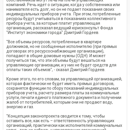
собственников могут лечь на плечи управляющих
компаний. Речь идет о ситуации, когда у собственника или
нанимателя есть долг, но он не подает показания своих
индивидуальных приборов учета. При этом, потребленные
ресурсы будут учитываться в показаниях коллективного
прибора учета, за которые платит управляющая
организация, рассказал ведущий юрисконсульт Фонда
"Институт экономики города" Дмитрий Гордеев.
"Все объемы ресурсов, потребленные в квартире
должников, но не сообщенные исполнителю (при прямых
договорах это ресурсоснабжающие организации),
попадают в общие домовые нужны (ОДН). И может
получиться так, что эти объемы будут вешаться на
управляющие организации, и у них не будет средств для
оплаты таких объемов", - сказал Дмитрий Гордеев.
Кроме этого, по его словам, за управляющей организацией,
которая фактически не будет иметь прямых договоров,
сохранятся функции по сбору показаний индивидуальных
приборов учета, расчету размера платы за коммунальные
услуги, печати единого платежного документа и получении
жалоб от потребителей, которым они не продают воду,
энергию и газ.
"Концепция законопроекта сводится к тому, чтобы
оставить все, как есть – ответственность управляющих
организаций, практически как исполнителей коммунальных