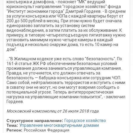
консъержа и домофона, - поясняет "МК" ведущий
юрисконсульт направления "городское хозяйство" фонда
"Институт экономики города" Дмитрий Гордеев. - В среднем
за услуги консъержа или ЧОПа с каждой квартиры берут от
200 до 500 рублей в месяц. При этом нужно будет сначала
единоразово заплатить за установку систем
видеонаблюдения, а затем платить за их обслуживание. К
примеру, в типовую четырехподъездную пятиэтажку нужно
установить минимум нужно четыре камеры в каждый
подъезд и несколько снаружи дома, то есть 10 камер на
дом".
..."В Жилищном кодексе уже есть слово "безопасность". По
161-й статье ЖК РФ обеспечением безопасных условий
проживания должна заниматься управляющая компания.
Правда, не уточняется, кто должен отвечать за
безопасность — бабушка-консъержка или сотрудник ЧОП.
Само собой, нейтрализовать террористов и вступить с ними
в схватку они не могут, но они могут вовремя сообщить о
потенциальной угрозе. Теперь антитеррористическая
нагрузка на управляющие компании повысится", - заключил
Гордеев.
Московский комсомолец от 26 июля 2018 года
Структурное направление:
Городское хозяйство
Тема:
Управление многоквартирными домами
Регион:
Российская Федерация