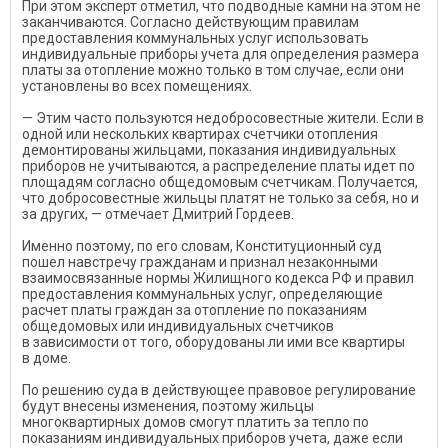
При этом эксперт отметил, что подводные камни на этом не
заканчиваются. Согласно действующим правилам
предоставления коммунальных услуг использовать
индивидуальные приборы учета для определения размера
платы за отопление можно только в том случае, если они
установлены во всех помещениях.
— Этим часто пользуются недобросовестные жители. Если в
одной или нескольких квартирах счетчики отопления
демонтированы жильцами, показания индивидуальных
приборов не учитываются, а распределение платы идет по
площадям согласно общедомовым счетчикам. Получается,
что добросовестные жильцы платят не только за себя, но и
за других, — отмечает Дмитрий Гордеев.
Именно поэтому, по его словам, Конституционный суд
пошел навстречу гражданам и признал незаконными
взаимосвязанные нормы Жилищного кодекса РФ и правил
предоставления коммунальных услуг, определяющие
расчет платы граждан за отопление по показаниям
общедомовых или индивидуальных счетчиков
в зависимости от того, оборудованы ли ими все квартиры
в доме.
По решению суда в действующее правовое регулирование
будут внесены изменения, поэтому жильцы
многоквартирных домов смогут платить за тепло по
показаниям индивидуальных приборов учета, даже если