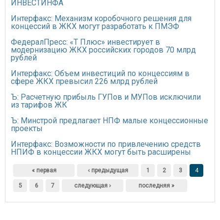
ИНВЕСТИНФА
Интерфакс: Механизм коробочного решения для
концессий в ЖКХ могут разработать к ПМЭФ
ФедералПресс: «Т Плюс» инвестирует в
модернизацию ЖКХ российских городов 70 млрд
рублей
Интерфакс: Объем инвестиций по концессиям в
сфере ЖКХ превысил 226 млрд рублей
Ъ: Расчетную прибыль ГУПов и МУПов исключили
из тарифов ЖК
Ъ: Минстрой предлагает НПФ малые концессионные
проекты
Интерфакс: Возможности по привлечению средств
НПИФ в концессии ЖКХ могут быть расширены
Страницы
« первая
‹ предыдущая
1
2
3
4
5
6
7
следующая ›
последняя »