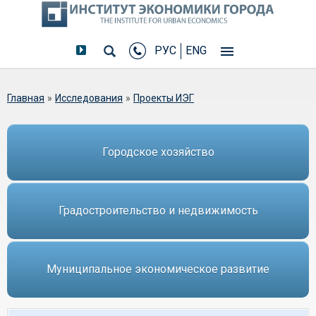
РУС
ENG
Вы здесь
Главная
»
Исследования
»
Проекты ИЭГ
Городское хозяйство
Градостроительство и недвижимость
Муниципальное экономическое развитие