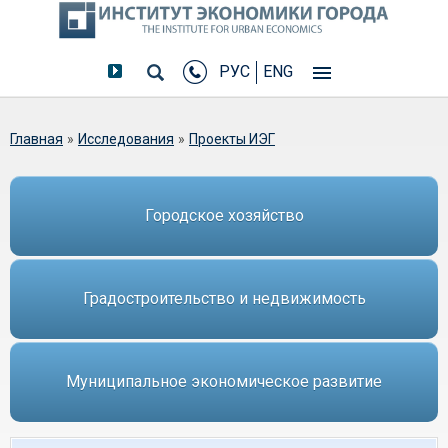
РУС
ENG
Вы здесь
Главная
»
Исследования
»
Проекты ИЭГ
Городское хозяйство
Градостроительство и недвижимость
Муниципальное экономическое развитие