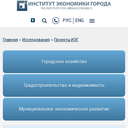
РУС
ENG
Вы здесь
Главная
»
Исследования
»
Проекты ИЭГ
Городское хозяйство
Градостроительство и недвижимость
Муниципальное экономическое развитие