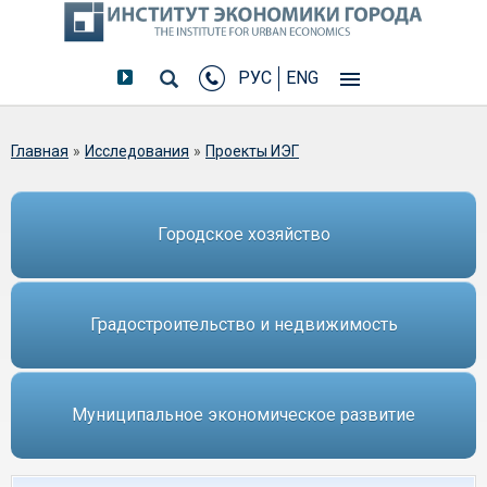
РУС
ENG
Вы здесь
Главная
»
Исследования
»
Проекты ИЭГ
Городское хозяйство
Градостроительство и недвижимость
Муниципальное экономическое развитие