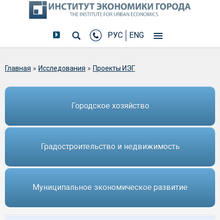
РУС
ENG
Вы здесь
Главная
»
Исследования
»
Проекты ИЭГ
Городское хозяйство
Градостроительство и недвижимость
Муниципальное экономическое развитие