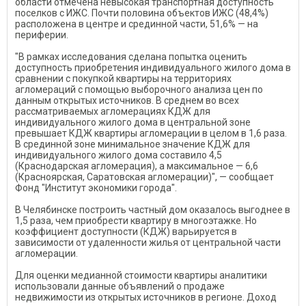
области отмечена невысокая транспортная доступность
поселков с ИЖС. Почти половина объектов ИЖС (48,4%)
расположена в центре и срединной части, 51,6% — на
периферии.
"В рамках исследования сделана попытка оценить
доступность приобретения индивидуального жилого дома в
сравнении с покупкой квартиры на территориях
агломераций с помощью выборочного анализа цен по
данным открытых источников. В среднем во всех
рассматриваемых агломерациях КДЖ для
индивидуального жилого дома в центральной зоне
превышает КДЖ квартиры агломерации в целом в 1,6 раза.
В срединной зоне минимальное значение КДЖ для
индивидуального жилого дома составило 4,5
(Краснодарская агломерация), а максимальное — 6,6
(Красноярская, Саратовская агломерации)", — сообщает
Фонд "Институт экономики города".
В Челябинске построить частный дом оказалось выгоднее в
1,5 раза, чем приобрести квартиру в многоэтажке. Но
коэффициент доступности (КДЖ) варьируется в
зависимости от удаленности жилья от центральной части
агломерации.
Для оценки медианной стоимости квартиры аналитики
использовали данные объявлений о продаже
недвижимости из открытых источников в регионе. Доход