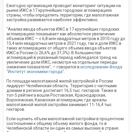
Ежегодно организация проводит мониторинг ситуации на
рынке ИЖС в 17 крупнейших городских агломерациях
страны, чтобы определить территории, где малоэтажная
застройка развивается наиболее эффективно.
"Анализ ввода объектов ИЖС в 17 крупнейших городских
агломерациях показывает как абсолютное увеличение
объемов ИЖС — с 6,8 млн квадратных метров в 2010 году до
15,4 млн квадратных метров в 2021 году, так и доли ИЖС в
таких агломерациях от общего объема ввода объектов
ИЖС в России (с 26,6% до 31,3%). В большинстве
агломераций в указанный период наблюдался тренд на
увеличение доли ИЖС, несмотря на отдельные периоды
снижения показателя", — говорится в
исследовании Фонда
"Институт экономики города"
.
По площади малоэтажной жилой застройкой в России
лидирует Челябинская область. Территория с частными
домами в регионе достигает 16,5 тыс. гектаров. Также в
топ-5 рейтинга вошли Ростовская, Краснодарская,
Воронежская, Казанская агломерации, где ареалы
малоэтажной жилой застройки занимают 11-16,4 тыс.
гектаров.
Если оценить объем малоэтажной застройки в процентном
соотношении к общему объему жилого фонда, то в
Челябинской области он один из самых высоких в стране.