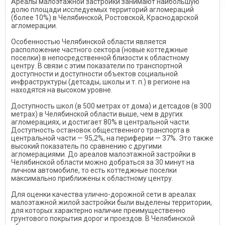
Ареалы малоэтажной застройки занимают наибольшую
долю площади исследуемых территорий агломераций
(более 10%) в Челябинской, Ростовской, Краснодарской
агломерации.
Особенностью Челябинской области является
расположение частного сектора (новые коттеджные
поселки) в непосредственной близости к областному
центру. В связи с этим показатели по транспортной
доступности и доступности объектов социальной
инфраструктуры (детсады, школы и т. п.) в регионе на
находятся на высоком уровне.
Доступность школ (в 500 метрах от дома) и детсадов (в 300
метрах) в Челябинской области выше, чем в других
агломерациях, и достигает 80% в центральной части.
Доступность остановок общественного транспорта в
центральной части — 95,2%, на периферии — 37%. Это также
высокий показатель по сравнению с другими
агломерациями. До ареалов малоэтажной застройки в
Челябинской области можно добраться за 30 минут на
личном автомобиле, то есть коттеджные поселки
максимально приближены к областному центру.
Для оценки качества улично-дорожной сети в ареалах
малоэтажной жилой застройки были выделены территории,
для которых характерно наличие преимущественно
грунтового покрытия дорог и проездов. В Челябинской