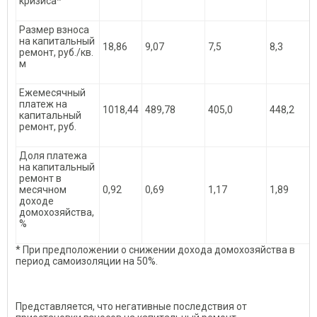
кризиса*
Размер взноса
на капитальный
18,86
9,07
7,5
8,3
ремонт, руб./кв.
м
Ежемесячный
платеж на
1018,44
489,78
405,0
448,2
капитальный
ремонт, руб.
Доля платежа
на капитальный
ремонт в
месячном
0,92
0,69
1,17
1,89
доходе
домохозяйства,
%
* При предположении о снижении дохода домохозяйства в
период самоизоляции на 50%.
Представляется, что негативные последствия от