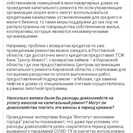
собственников помещений в многоквартирных домах на
проведение капитального ремонта. Но если управляющие
организации скорее всего смогут воспользоваться
кредитными каникулами, установленными для среднего и
малого бизнеса, то такие меры поддержки до сих пор не
распространены на товарищества собственников жилья,
кооперативы, которые являются некоммерческими
организациями.
Например, проблем с возвратом кредитов по уже
проведенным ремонтам можно ожидать в Ростовской
области, где достаточно много кредитов предоставил ТСЖ
банк "Центр-Инвест"; с возвратом займов – в Кировской
области, где они предоставлялись Центром организации
капитального ремонта Кировской области; с платежами для
погашения рассрочки по оплате выполненных работ,
предоставленной подрядчиком – в Москве, где замена
лифтов в домах со специальными счетами осуществлялась
в рамках пилотной программы.
Насколько велики были бы расходы домохозяйств на
уплату взносов на капитальный ремонт? Могут ли
домохозяйства платить эти взносы в период кризиса?
Проведенные экспертами Фонда "Институт экономики
города" расчеты показывают, что даже при условии, что
расходы домохозяйств резко сократятся в период кризиса,
вызванного пандемией COVID-19 (в расчетах использовано