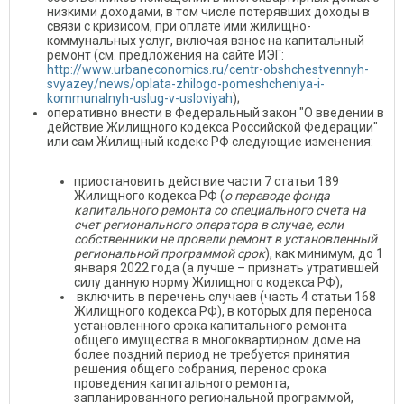
низкими доходами, в том числе потерявших доходы в
связи с кризисом, при оплате ими жилищно-
коммунальных услуг, включая взнос на капитальный
ремонт (см. предложения на сайте ИЭГ:
http://www.urbaneconomics.ru/centr-obshchestvennyh-
svyazey/news/oplata-zhilogo-pomeshcheniya-i-
kommunalnyh-uslug-v-usloviyah
);
оперативно внести в Федеральный закон "О введении в
действие Жилищного кодекса Российской Федерации"
или сам Жилищный кодекс РФ следующие изменения:
приостановить действие части 7 статьи 189
Жилищного кодекса РФ (
о переводе фонда
капитального ремонта со специального счета на
счет регионального оператора в случае, если
собственники не провели ремонт в установленный
региональной программой срок
), как минимум, до 1
января 2022 года (а лучше – признать утратившей
силу данную норму Жилищного кодекса РФ);
включить в перечень случаев (часть 4 статьи 168
Жилищного кодекса РФ), в которых для переноса
установленного срока капитального ремонта
общего имущества в многоквартирном доме на
более поздний период не требуется принятия
решения общего собрания, перенос срока
проведения капитального ремонта,
запланированного региональной программой,