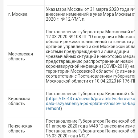
Указ мэра Москвы от 31 марта 2020 года № 
г. Москва
внесении изменений в указ Мэра Москвы от 
2020 г. № 12-УМ", п.
Постановление губернатора Московской обл
12.03.2020 № 108-ПГ "О введении в Московс
области режима повышенной готовности дл
органов управления и сил Московской обла
системы предупреждения и ликвидации
Московская
чрезвычайных ситуаций и некоторых мерах 
область
предотвращению распространения новой
коронавирусной инфекции (COVID-2019) на
территории Московской области" (с изменен
соответствии с Постановлением губернатор
Московской области от 10.04.2020 № 176-ПГ),
Постановление Губернатора Кировской обла
Кировская
(
https://fkr43.ru/novosti/pravitelstvo-kirovskoj-
область
dalo-razyasneniya-po-oplate-vznosov-na-kapita
remont
)
Постановление Губернатора Пензенской обл
Пензенская
01 апреля 2020 года №48 "О внесении измен
область
Постановление Губернатора Пензенской обл
16.03.2020 года №27"