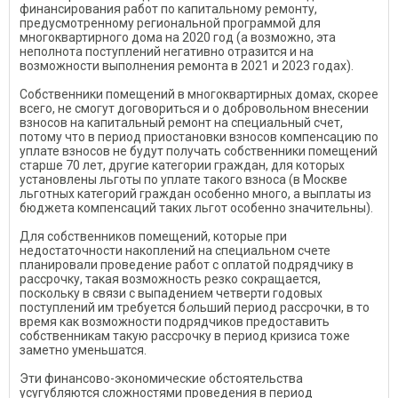
финансирования работ по капитальному ремонту,
предусмотренному региональной программой для
многоквартирного дома на 2020 год (а возможно, эта
неполнота поступлений негативно отразится и на
возможности выполнения ремонта в 2021 и 2023 годах).
Собственники помещений в многоквартирных домах, скорее
всего, не смогут договориться и о добровольном внесении
взносов на капитальный ремонт на специальный счет,
потому что в период приостановки взносов компенсацию по
уплате взносов не будут получать собственники помещений
старше 70 лет, другие категории граждан, для которых
установлены льготы по уплате такого взноса (в Москве
льготных категорий граждан особенно много, а выплаты из
бюджета компенсаций таких льгот особенно значительны).
Для собственников помещений, которые при
недостаточности накоплений на специальном счете
планировали проведение работ с оплатой подрядчику в
рассрочку, такая возможность резко сокращается,
поскольку в связи с выпадением четверти годовых
поступлений им требуется б
о
льший период рассрочки, в то
время как возможности подрядчиков предоставить
собственникам такую рассрочку в период кризиса тоже
заметно уменьшатся.
Эти финансово-экономические обстоятельства
усугубляются сложностями проведения в период