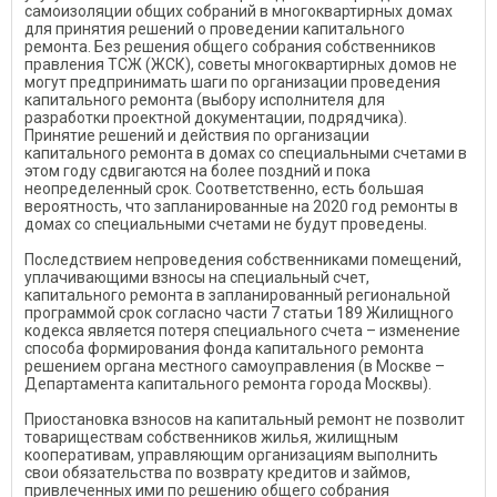
самоизоляции общих собраний в многоквартирных домах
для принятия решений о проведении капитального
ремонта. Без решения общего собрания собственников
правления ТСЖ (ЖСК), советы многоквартирных домов не
могут предпринимать шаги по организации проведения
капитального ремонта (выбору исполнителя для
разработки проектной документации, подрядчика).
Принятие решений и действия по организации
капитального ремонта в домах со специальными счетами в
этом году сдвигаются на более поздний и пока
неопределенный срок. Соответственно, есть большая
вероятность, что запланированные на 2020 год ремонты в
домах со специальными счетами не будут проведены.
Последствием непроведения собственниками помещений,
уплачивающими взносы на специальный счет,
капитального ремонта в запланированный региональной
программой срок согласно части 7 статьи 189 Жилищного
кодекса является потеря специального счета – изменение
способа формирования фонда капитального ремонта
решением органа местного самоуправления (в Москве –
Департамента капитального ремонта города Москвы).
Приостановка взносов на капитальный ремонт не позволит
товариществам собственников жилья, жилищным
кооперативам, управляющим организациям выполнить
свои обязательства по возврату кредитов и займов,
привлеченных ими по решению общего собрания