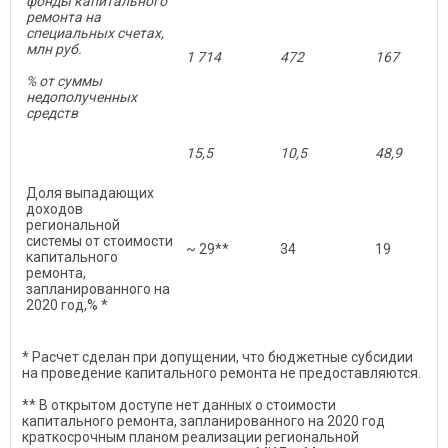
фонды капитального
ремонта на
специальных счетах,
млн руб.
1 714
472
167
% от суммы
недополученных
средств
15,5
10,5
48,9
Доля выпадающих
доходов
региональной
системы от стоимости
~ 29**
34
19
капитального
ремонта,
запланированного на
2020 год,% *
* Расчет сделан при допущении, что бюджетные субсидии
на проведение капитального ремонта не предоставляются.
** В открытом доступе нет данных о стоимости
капитального ремонта, запланированного на 2020 год
краткосрочным планом реализации региональной