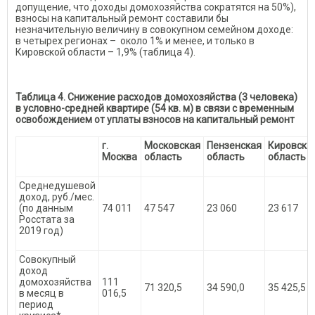
допущение, что доходы домохозяйства сократятся на 50%),
взносы на капитальный ремонт составили бы
незначительную величину в совокупном семейном доходе:
в четырех регионах – около 1% и менее, и только в
Кировской области – 1,9% (таблица 4).
Таблица 4. Снижение расходов домохозяйства (3 человека)
в условно-средней квартире (54 кв. м) в связи с временным
освобождением от уплаты взносов на капитальный ремонт
г.
Московская
Пензенская
Кировска
Москва
область
область
область
Среднедушевой
доход, руб./мес.
(по данным
74 011
47 547
23 060
23 617
Росстата за
2019 год)
Совокупный
доход
домохозяйства
111
71 320,5
34 590,0
35 425,5
в месяц в
016,5
период