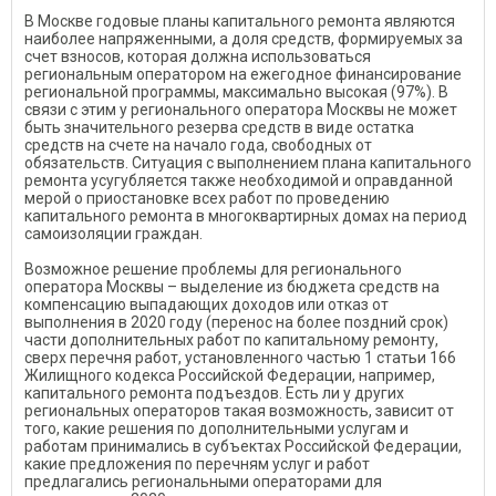
В Москве годовые планы капитального ремонта являются
наиболее напряженными, а доля средств, формируемых за
счет взносов, которая должна использоваться
региональным оператором на ежегодное финансирование
региональной программы, максимально высокая (97%). В
связи с этим у регионального оператора Москвы не может
быть значительного резерва средств в виде остатка
средств на счете на начало года, свободных от
обязательств. Ситуация с выполнением плана капитального
ремонта усугубляется также необходимой и оправданной
мерой о приостановке всех работ по проведению
капитального ремонта в многоквартирных домах на период
самоизоляции граждан.
Возможное решение проблемы для регионального
оператора Москвы – выделение из бюджета средств на
компенсацию выпадающих доходов или отказ от
выполнения в 2020 году (перенос на более поздний срок)
части дополнительных работ по капитальному ремонту,
сверх перечня работ, установленного частью 1 статьи 166
Жилищного кодекса Российской Федерации, например,
капитального ремонта подъездов. Есть ли у других
региональных операторов такая возможность, зависит от
того, какие решения по дополнительными услугам и
работам принимались в субъектах Российской Федерации,
какие предложения по перечням услуг и работ
предлагались региональными операторами для