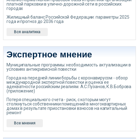
платной парковки в улично-дорожной сети в российских
городах
Жилищный баланс Российской Федерации: параметры 2025
года и прогноз до 2036 года
Вся аналитика
Экспертное мнение
Муниципальные программы: необходимость актуализации в
условиях антикризисной повестки
Города на передней линии борьбы с коронавирусом - обзор
международной экспертной повестки и оценка ее
адекватности российским реалиям. А.С.Пузанов, К.В.Боброва
(приложение)
Потеря специального счета - риск, с которым могут
столкнуться собственники помещений в многоквартирных
домах в результате приостановки взносов на капитальный
ремонт
Все мнения