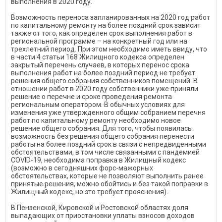
выполнения в 2020 году.
Возможность переноса запланированных на 2020 год работ
по капитальному ремонту на более поздний срок зависит
также от того, как определен срок выполнения работ в
региональной программе – на конкретный год или на
трехлетний период. При этом необходимо иметь ввиду, что
в части 4 статьи 168 Жилищного кодекса определен
закрытый перечень случаев, в которых перенос срока
выполнения работ на более поздний период не требует
решения общего собрания собственников помещений. В
отношении работ в 2020 году собственники уже приняли
решение о перечне и сроке проведения ремонта
региональным оператором. В обычных условиях для
изменения уже утвержденного общим собранием перечня
работ по капитальному ремонту необходимо новое
решение общего собрания. Для того, чтобы появилась
возможность без решения общего собрания перенести
работы на более поздний срок в связи с непредвиденными
обстоятельствами, в том числе связанными с пандемией
COVID-19, необходима поправка в Жилищный кодекс
(возможно в сегодняшних форс-мажорных
обстоятельствах, которые не позволяют выполнить ранее
принятые решения, можно обойтись и без такой поправки в
Жилищный кодекс, но это требует прояснения).
В Пензенской, Кировской и Ростовской областях доля
выпадающих от приостановки уплаты взносов доходов