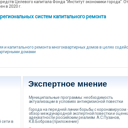
 средств Целевого капитала Фонда "Институт экономики города". О
н в 2020 г.
региональных систем капитального ремонта
о
ия и капитального ремонта многоквартирных домов в целях содей
артирными домами
Экспертное мнение
Муниципальные программы: необходимость
актуализации в условиях антикризисной повестки
Города на передней линии борьбы с коронавирусом 
обзор международной экспертной повестки и оценк
адекватности российским реалиям. А.С.Пузанов,
 сети в
К.В.Боброва (приложение)