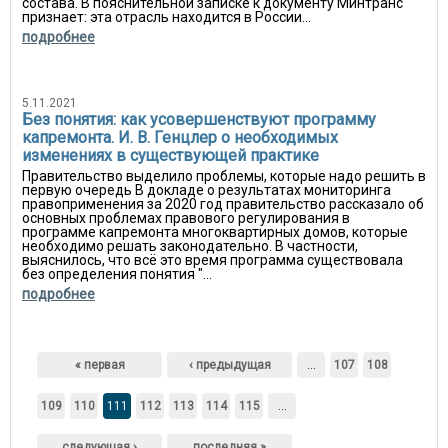
состава. В пояснительной записке к документу Минтранс
признает: эта отрасль находится в России...
подробнее
5.11.2021
Без понятия: как усовершенствуют программу
капремонта. И. В. Генцлер о необходимых
изменениях в существующей практике
Правительство выделило проблемы, которые надо решить в
первую очередь В докладе о результатах мониторинга
правоприменения за 2020 год правительство рассказало об
основных проблемах правового регулирования в
программе капремонта многоквартирных домов, которые
необходимо решать законодательно. В частности,
выяснилось, что всё это время программа существовала
без определения понятия "...
подробнее
Страницы
« первая
‹ предыдущая
…
107
108
109
110
111
112
113
114
115
…
следующая ›
последняя »