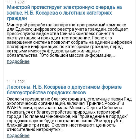
11.11.2021
Минстрой протестирует электронную очередь на
жилье. Н. Б. Косарева о льготных категориях
граждан
Минстрой разработал аппаратно-программный комплекс
для Единого цифрового реестра учета граждан, сообщает
пресс-служба ведомства Сейчас комплекс принят в
эксплуатацию и проходит тестирование. После его
завершения система позволит собрать на единой цифровой
платформе информацию по категориям граждан, перед
которыми имеются федеральные жилищные
обязательства. "Это большой массив информации,...
подробнее
11.11.2021
Лесогоны. Н. Б. Косарева о допустимом формате
благоустройства городских лесов
Экологи призвали не благоустраивать столичные парки Ряд
экологических организаций, включая "Гринпис России" и
WWF России, призывают мэра Москвы Сергея Собянина
отказаться от благоустройства природных территорий
города. По планам чиновников, на "приведение в порядок"
городских парков будет потрачено около 28 млрд руб. в
ближайшие три года. Экологи настаивают: ценность
относительно нетронутых...
подробнее