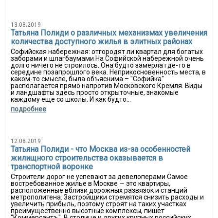
13.08.2019
Татьяна Полиди о различных механизмах увеличения
количества доступного жилья в элитных районах
Софийская набережная: отгородят ли квартал для богатых
заборами и шлагбаумами На Софийской набережной очень
долго ничего не строилось. Она будто замерла где-то в
середине позапрошлого века. Неприкосновенность места, в
каком-то смысле, была объяснима – "Софийка"
располагается прямо напротив Московского Кремля. Виды
и ландшафты здесь просто открыточные, знакомые
каждому еще со школы. И как будто...
подробнее
12.08.2019
Татьяна Полиди - что Москва из-за особенностей
жилищного строительства оказывается в
транспортной воронке
Строители дорог не успевают за девелоперами Самое
востребованное жилье в Москве — это квартиры,
расположенные вблизи дорожных развязок и станций
метрополитена. Застройщики стремятся снизить расходы и
увеличить прибыль, поэтому строят на таких участках
преимущественно высотные комплексы, пишет
"Коммерсантъ". В столице и других крупных российских