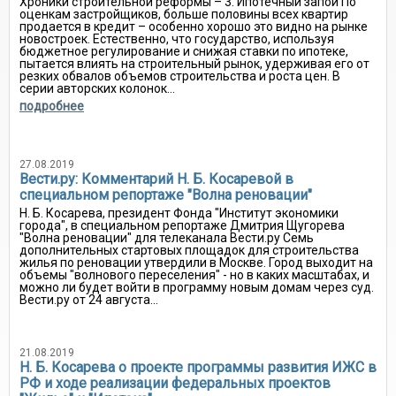
Хроники строительной реформы – 3. Ипотечный запой По
оценкам застройщиков, больше половины всех квартир
продается в кредит – особенно хорошо это видно на рынке
новостроек. Естественно, что государство, используя
бюджетное регулирование и снижая ставки по ипотеке,
пытается влиять на строительный рынок, удерживая его от
резких обвалов объемов строительства и роста цен. В
серии авторских колонок...
подробнее
27.08.2019
Вести.ру: Комментарий Н. Б. Косаревой в
специальном репортаже "Волна реновации"
Н. Б. Косарева, президент Фонда "Институт экономики
города", в специальном репортаже Дмитрия Щугорева
"Волна реновации" для телеканала Вести.ру Семь
дополнительных стартовых площадок для строительства
жилья по реновации утвердили в Москве. Город выходит на
объемы "волнового переселения" - но в каких масштабах, и
можно ли будет войти в программу новым домам через суд.
Вести.ру от 24 августа...
21.08.2019
Н. Б. Косарева о проекте программы развития ИЖС в
РФ и ходе реализации федеральных проектов