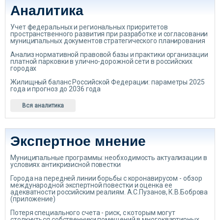
Аналитика
Учет федеральных и региональных приоритетов
пространственного развития при разработке и согласовании
муниципальных документов стратегического планирования
Анализ нормативной правовой базы и практики организации
платной парковки в улично-дорожной сети в российских
городах
Жилищный баланс Российской Федерации: параметры 2025
года и прогноз до 2036 года
Вся аналитика
Экспертное мнение
Муниципальные программы: необходимость актуализации в
условиях антикризисной повестки
Города на передней линии борьбы с коронавирусом - обзор
международной экспертной повестки и оценка ее
адекватности российским реалиям. А.С.Пузанов, К.В.Боброва
(приложение)
Потеря специального счета - риск, с которым могут
столкнуться собственники помещений в многоквартирных