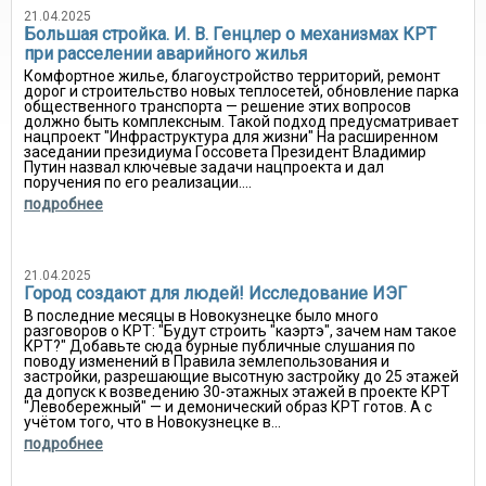
21.04.2025
Большая стройка. И. В. Генцлер о механизмах КРТ
при расселении аварийного жилья
Комфортное жилье, благоустройство территорий, ремонт
дорог и строительство новых теплосетей, обновление парка
общественного транспорта — решение этих вопросов
должно быть комплексным. Такой подход предусматривает
нацпроект "Инфраструктура для жизни" На расширенном
заседании президиума Госсовета Президент Владимир
Путин назвал ключевые задачи нацпроекта и дал
поручения по его реализации....
подробнее
21.04.2025
Город создают для людей! Исследование ИЭГ
В последние месяцы в Новокузнецке было много
разговоров о КРТ: "Будут строить "каэртэ", зачем нам такое
КРТ?" Добавьте сюда бурные публичные слушания по
поводу изменений в Правила землепользования и
застройки, разрешающие высотную застройку до 25 этажей
да допуск к возведению 30-этажных этажей в проекте КРТ
"Левобережный" — и демонический образ КРТ готов. А с
учётом того, что в Новокузнецке в...
подробнее