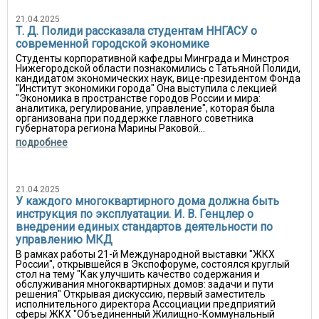
21.04.2025
Т. Д. Полиди рассказала студентам ННГАСУ о
современной городской экономике
Студенты корпоративной кафедры Минграда и Минстроя
Нижегородской области познакомились с Татьяной Полиди,
кандидатом экономических наук, вице-президентом Фонда
"Институт экономики города" Она выступила с лекцией
"Экономика в пространстве городов России и мира:
аналитика, регулирование, управление", которая была
организована при поддержке главного советника
губернатора региона Марины Раковой...
подробнее
21.04.2025
У каждого многоквартирного дома должна быть
инструкция по эксплуатации. И. В. Генцлер о
внедрении единых стандартов деятельности по
управлению МКД
В рамках работы 21-й Международной выставки "ЖКХ
России", открывшейся в Экспофоруме, состоялся круглый
стол на тему "Как улучшить качество содержания и
обслуживания многоквартирных домов: задачи и пути
решения" Открывая дискуссию, первый заместитель
исполнительного директора Ассоциации предприятий
сферы ЖКХ "Объединенный Жилищно-Коммунальный