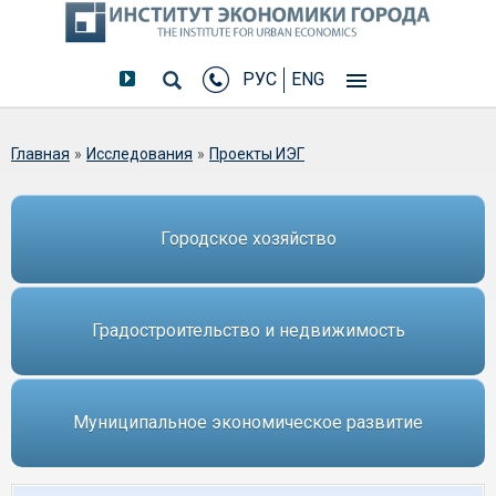
РУС
ENG
Вы здесь
Главная
»
Исследования
»
Проекты ИЭГ
Городское хозяйство
Градостроительство и недвижимость
Муниципальное экономическое развитие