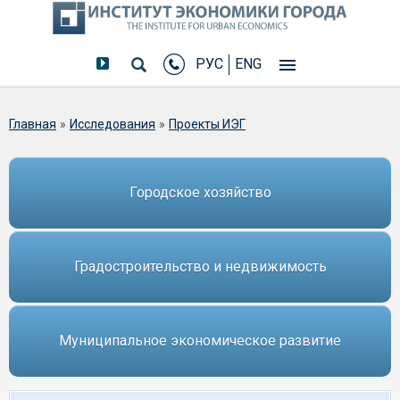
РУС
ENG
Вы здесь
Главная
»
Исследования
»
Проекты ИЭГ
Городское хозяйство
Градостроительство и недвижимость
Муниципальное экономическое развитие