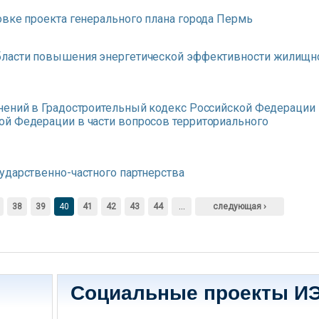
овке проекта генерального плана города Пермь
бласти повышения энергетической эффективности жилищн
нений в Градостроительный кодекс Российской Федерации 
ой Федерации в части вопросов территориального
ударственно-частного партнерства
38
39
40
41
42
43
44
…
следующая ›
Социальные проекты И