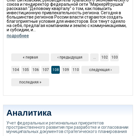
Олег Витковский, руководитель Уральского экономического
союза и гендиректор федеральной сети "МаркерИгрушка"
рассказал "Деловому кварталу" о том, как повысить
инвестиционную привлекательность региона. Сегодня в
большинстве регионов России власти стараются создать
благоприятные условия для инвесторов. Все тянут одеяло
на себя, предлагая компаниям и землю с коммуникациями,
и субсидии, и...
подробнее
Страницы
« первая
‹ предыдущая
…
102
103
104
105
106
107
108
109
110
следующая ›
последняя »
Аналитика
Учет федеральных и региональных приоритетов
пространственного развития при разработке и согласовании
муниципальных документов стратегического планирования