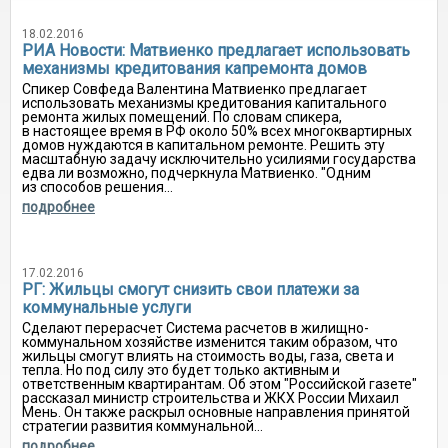
18.02.2016
РИА Новости: Матвиенко предлагает использовать
механизмы кредитования капремонта домов
Спикер Совфеда Валентина Матвиенко предлагает
использовать механизмы кредитования капитального
ремонта жилых помещений. По словам спикера,
в настоящее время в РФ около 50% всех многоквартирных
домов нуждаются в капитальном ремонте. Решить эту
масштабную задачу исключительно усилиями государства
едва ли возможно, подчеркнула Матвиенко. "Одним
из способов решения...
подробнее
17.02.2016
РГ: Жильцы смогут снизить свои платежи за
коммунальные услуги
Сделают перерасчет Система расчетов в жилищно-
коммунальном хозяйстве изменится таким образом, что
жильцы смогут влиять на стоимость воды, газа, света и
тепла. Но под силу это будет только активным и
ответственным квартирантам. Об этом "Российской газете"
рассказал министр строительства и ЖКХ России Михаил
Мень. Он также раскрыл основные направления принятой
стратегии развития коммунальной...
подробнее