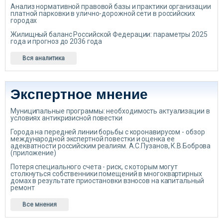
Анализ нормативной правовой базы и практики организации
платной парковки в улично-дорожной сети в российских
городах
Жилищный баланс Российской Федерации: параметры 2025
года и прогноз до 2036 года
Вся аналитика
Экспертное мнение
Муниципальные программы: необходимость актуализации в
условиях антикризисной повестки
Города на передней линии борьбы с коронавирусом - обзор
международной экспертной повестки и оценка ее
адекватности российским реалиям. А.С.Пузанов, К.В.Боброва
(приложение)
Потеря специального счета - риск, с которым могут
столкнуться собственники помещений в многоквартирных
домах в результате приостановки взносов на капитальный
ремонт
Все мнения