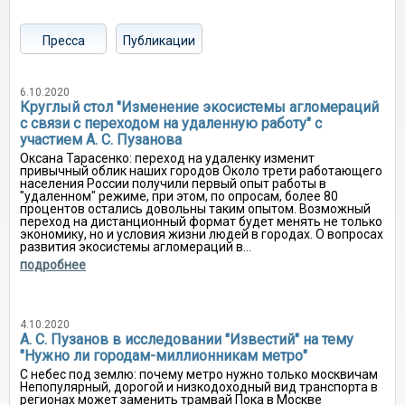
Пресса
Публикации
6.10.2020
Круглый стол "Изменение экосистемы агломераций
с связи с переходом на удаленную работу" с
участием А. С. Пузанова
Оксана Тарасенко: переход на удаленку изменит
привычный облик наших городов Около трети работающего
населения России получили первый опыт работы в
"удаленном" режиме, при этом, по опросам, более 80
процентов остались довольны таким опытом. Возможный
переход на дистанционный формат будет менять не только
экономику, но и условия жизни людей в городах. О вопросах
развития экосистемы агломераций в...
подробнее
4.10.2020
А. С. Пузанов в исследовании "Известий" на тему
"Нужно ли городам-миллионникам метро"
С небес под землю: почему метро нужно только москвичам
Непопулярный, дорогой и низкодоходный вид транспорта в
регионах может заменить трамвай Пока в Москве