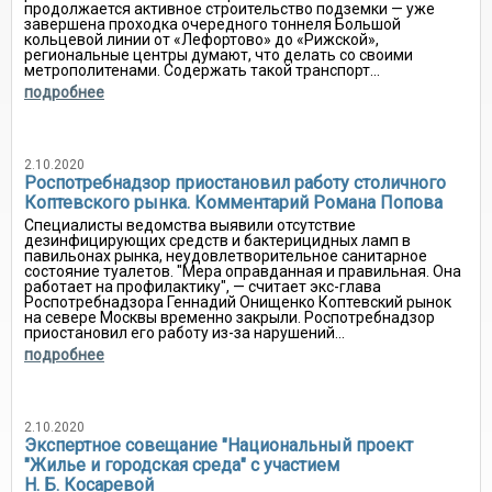
продолжается активное строительство подземки — уже
завершена проходка очередного тоннеля Большой
кольцевой линии от «Лефортово» до «Рижской»,
региональные центры думают, что делать со своими
метрополитенами. Содержать такой транспорт...
подробнее
2.10.2020
Роспотребнадзор приостановил работу столичного
Коптевского рынка. Комментарий Романа Попова
Специалисты ведомства выявили отсутствие
дезинфицирующих средств и бактерицидных ламп в
павильонах рынка, неудовлетворительное санитарное
состояние туалетов. "Мера оправданная и правильная. Она
работает на профилактику", — считает экс-глава
Роспотребнадзора Геннадий Онищенко Коптевский рынок
на севере Москвы временно закрыли. Роспотребнадзор
приостановил его работу из-за нарушений...
подробнее
2.10.2020
Экспертное совещание "Национальный проект
"Жилье и городская среда" с участием
Н. Б. Косаревой