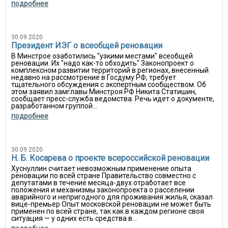
подробнее
30.09.2020
Президент ИЭГ о всеобщей реновации
В Минстрое озаботились "узкими местами" всеобщей
реновации. Их "надо как-то обходить" Законопроект о
комплексном развитии территорий в регионах, внесенный
недавно на рассмотрение в Госдуму РФ, требует
тщательного обсуждения с экспертным сообществом. Об
этом заявил замглавы Минстроя РФ Никита Статишин,
сообщает пресс-служба ведомства. Речь идет о документе,
разработанном группой...
подробнее
30.09.2020
Н. Б. Косарева о проекте всероссийской реновации
Хуснуллин считает невозможным применение опыта
реновации по всей стране Правительство совместно с
депутатами в течение месяца-двух отработает все
положения и механизмы законопроекта о расселении
аварийного и непригодного для проживания жилья, сказал
вице-премьер Опыт московской реновации не может быть
применен по всей стране, так как в каждом регионе своя
ситуация — у одних есть средства в...