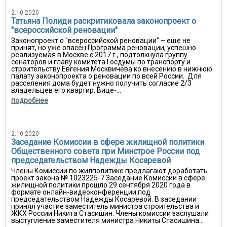
2.10.2020
Татьяна Полиди раскритиковала законопроект о
"всероссийской реновации"
Законопроект о "всероссийской реновации" – еще не
принят, но уже опасен Программа реновации, успешно
реализуемая в Москве с 2017 г., подтолкнула группу
сенаторов и главу комитета Госдумы по транспорту и
строительству Евгения Москвичева ко внесению в нижнюю
палату законопроекта о реновации по всей России. Для
расселения дома будет нужно получить согласие 2/3
владельцев его квартир. Вице-...
подробнее
2.10.2020
Заседание Комиссии в сфере жилищной политики
Общественного совета при Минстрое России под
председательством Надежды Косаревой
Члены Комиссии по жилполитике предлагают доработать
проект закона № 1023225-7 Заседание Комиссии в сфере
жилищной политики прошло 29 сентября 2020 года в
формате онлайн-видеоконференции под
председательством Надежды Косаревой. В заседании
принял участие заместитель министра строительства и
ЖКХ России Никита Стасишин. Члены комиссии заслушали
выступление заместителя министра Никиты Стасишина...