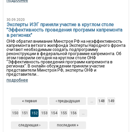
подробнее
30.09.2020
Эксперты ИЭГ приняли участие в круглом столе
"Эффективность проведения программ капремонта
в регионах"
ОНФ обратил внимание Минстроя РФ на неэффективность
капремонта ветхого жилфонда Эксперты Народного фронта
считают необходимым создать подпрограмму
реконструкции в федеральной программе капремонта. Об
этом говорили сегодня на круглом столе ОНФ
"Эффективность проведения программ капремонта в
регионах". В онлайн-обсуждении приняли участие
представители Минстроя РФ, эксперты ОНФ и
представители...
подробнее
Страницы
« первая
‹ предыдущая
…
148
149
150
151
152
153
154
155
156
…
следующая ›
последняя »