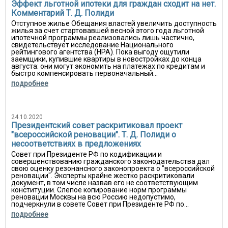
Эффект льготной ипотеки для граждан сходит на нет.
Комментарий Т. Д. Полиди
Отступное жилье Обещания властей увеличить доступность
жилья за счет стартовавшей весной этого года льготной
ипотечной программы реализовались лишь частично,
свидетельствует исследование Национального
рейтингового агентства (НРА). Пока выгоду ощутили
заемщики, купившие квартиры в новостройках до конца
августа: они могут экономить на платежах по кредитам и
быстро компенсировать первоначальный...
подробнее
24.10.2020
Президентский совет раскритиковал проект
"всероссийской реновации". Т. Д. Полиди о
несоответствиях в предложениях
Совет при Президенте РФ по кодификации и
совершенствованию гражданского законодательства дал
свою оценку резонансного законопроекта о "всероссийской
реновации". Эксперты крайне жестко раскритиковали
документ, в том числе назвав его не соответствующим
конституции. Слепое копирование норм программы
реновации Москвы на всю Россию недопустимо,
подчеркнули в совете Совет при Президенте РФ по...
подробнее