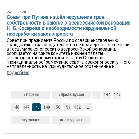
24.10.2020
Совет при Путине нашёл нарушение прав
собственности в законе о всероссийской реновации.
Н. Б. Косарева о необходимости кардинальной
переработки законопроекта
Совет при президенте России по совершенствованию
гражданского законодательства не поддержал внесённый
в Госдуму законопроект о всероссийской реновации,
сообщается на сайте комитета нижней палаты
по государственному строительству Основное
"принципиальное" замечание совета к законопроекту — его
направленность на "принудительное ограничение и ...
подробнее
Страницы
« первая
‹ предыдущая
…
144
145
146
147
148
149
150
151
152
…
следующая ›
последняя »