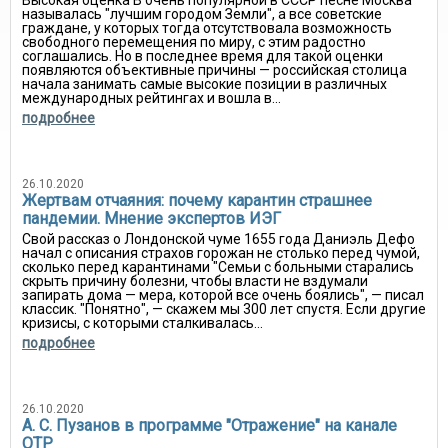
Высокая оценка В очень популярной в СССР песне Москва
называлась "лучшим городом Земли", а все советские
граждане, у которых тогда отсутствовала возможность
свободного перемещения по миру, с этим радостно
соглашались. Но в последнее время для такой оценки
появляются объективные причины — российская столица
начала занимать самые высокие позиции в различных
международных рейтингах и вошла в...
подробнее
26.10.2020
Жертвам отчаяния: почему карантин страшнее
пандемии. Мнение экспертов ИЭГ
Свой рассказ о Лондонской чуме 1655 года Даниэль Дефо
начал с описания страхов горожан не столько перед чумой,
сколько перед карантинами "Семьи с больными старались
скрыть причину болезни, чтобы власти не вздумали
запирать дома — мера, которой все очень боялись", — писал
классик. "Понятно", — скажем мы 300 лет спустя. Если другие
кризисы, с которыми сталкивалась...
подробнее
26.10.2020
А. С. Пузанов в программе "Отражение" на канале
ОТР