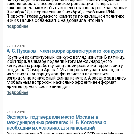
законопроекта о всероссийской реновации. Теперь этот
законопроект может быть вынесен на пленарное заседание
9 ноября "Да, перенесли на 9 ноября", - сообщила РИА
"Новости" глава думского комитета по жилищной политике
и ЖКХ Галина Хованская. Она добавила, что на 9...
подробнее
27.10.2020
А. С. Пузанов - член жюри архитектурного конкурса
Крупный архитектурный конкурс: взгляд изнутри В пятницу,
2 октября, в Самаре подвели итоги международного
конкурса на разработку концепции развития территории у
стадиона "Самара Арена". Мы попросили участника одного
из четырех консорциумов-финалистов поделиться
взглядом на конкурсный финал изнутри. А заодно задались
глобальным вопросом: насколько эффективен формат
архитектурного состязания для...
подробнее
26.10.2020
Эксперты подтвердили место Москвы в
международных рейтингах. Н. Б. Косарева о
необходимых условиях для инноваций