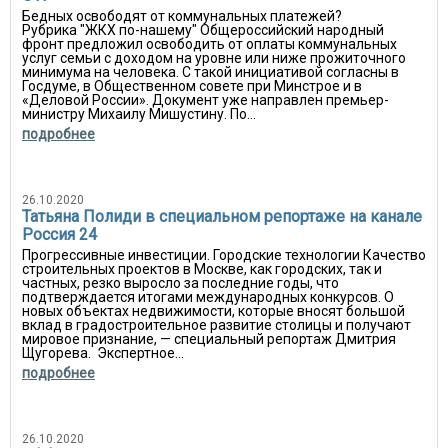
Бедных освободят от коммунальных платежей?
Рубрика "ЖКХ по-нашему" Общероссийский народный
фронт предложил освободить от оплаты коммунальных
услуг семьи с доходом на уровне или ниже прожиточного
минимума на человека. С такой инициативой согласны в
Госдуме, в Общественном совете при Минстрое и в
«Деловой России». Документ уже направлен премьер-
министру Михаилу Мишустину. По...
подробнее
26.10.2020
Татьяна Полиди в специальном репортаже на канале
Россия 24
Прогрессивные инвестиции. Городские технологии Качество
строительных проектов в Москве, как городских, так и
частных, резко выросло за последние годы, что
подтверждается итогами международных конкурсов. О
новых объектах недвижимости, которые вносят большой
вклад в градостроительное развитие столицы и получают
мировое признание, — специальный репортаж Дмитрия
Щугорева. Экспертное...
подробнее
26.10.2020