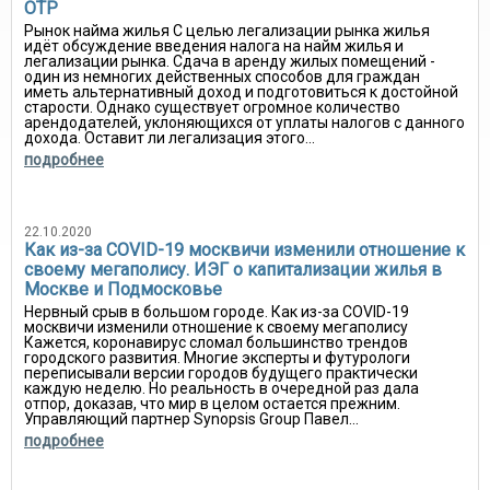
ОТР
Рынок найма жилья С целью легализации рынка жилья
идёт обсуждение введения налога на найм жилья и
легализации рынка. Сдача в аренду жилых помещений -
один из немногих действенных способов для граждан
иметь альтернативный доход и подготовиться к достойной
старости. Однако существует огромное количество
арендодателей, уклоняющихся от уплаты налогов с данного
дохода. Оставит ли легализация этого...
подробнее
22.10.2020
Как из-за COVID-19 москвичи изменили отношение к
своему мегаполису. ИЭГ о капитализации жилья в
Москве и Подмосковье
Нервный срыв в большом городе. Как из-за COVID-19
москвичи изменили отношение к своему мегаполису
Кажется, коронавирус сломал большинство трендов
городского развития. Многие эксперты и футурологи
переписывали версии городов будущего практически
каждую неделю. Но реальность в очередной раз дала
отпор, доказав, что мир в целом остается прежним.
Управляющий партнер Synopsis Group Павел...
подробнее