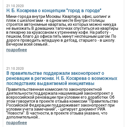
21.10.2020
Н. Б. Косарева о концепции "город в городе"
Мини-города внутри Москвы: Квартира, офис, шопинг и
пляж с шезлонгами - в одном месте Внутри столицы
строятся автономные кварталы, из которых можно никуда
не выезжать В домашних тапочках спуститься из квартиры
в пекарню за круассаном к утреннему кофе. На работу -
пешком, благо до офиса пять минут неспешным шагом. По
дороге проводить младшую в детсад, старшего - в школу.
Вечером всей семьей...
подробнее
21.10.2020
В правительстве поддержали законопроект о
реновации в регионах. Н. Б. Косарева о возможных
последствиях выдвигаемой инициативы
Правительственная комиссия по законопроектной
деятельности поддержала нашумевший законопроект о
всероссийской реновации при условии его доработки. Об
этом говорится в проекте отзыва комиссии "Правительство
Российской Федерации поддерживает законопроект при
условии учета замечаний", - цитирует документ РИА
"Новости". В частности, в проекте отзыва указано, что
дополнительной...
подробнее