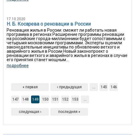
17.10.2020
Н. Б. Косарева о реновации в России
Реновация жилья в России: сможет ли работать новая
программа в регионах Расширение программы реновации
на российские города-миллионники будет сопоставимым с
четырьмя московскими программами. Эксперты оценили
законодательные инициативы по обновлению ветхого и
аварийного жилья в России Новый законопроект о
реновации ветхого и аварийного жилья в регионах в случае
его принятия станет мощным...
подробнее
Страницы
« первая
‹ предыдущая
…
145
146
147
148
149
150
151
152
153
…
следующая ›
последняя »